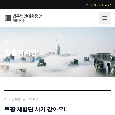
로그인
☎
1533-7377
그룹소개
업무사례
⌂
›
법률지식인
›
상세
법무법인 대한중앙의 강점
성공사례
법률지식인
오시는 길
기업 인사이트
쿠팡 체험단 사기 같아요!!
통합검색
사례분석/최신동향
법률정보
법률지식인
고객후기
업무분야
전문 변호사
2026년 6월 8일
조회
102
업무분야
각 전문 변호사
전체
쿠팡 체험단 사기 같아요!!
소식/자료