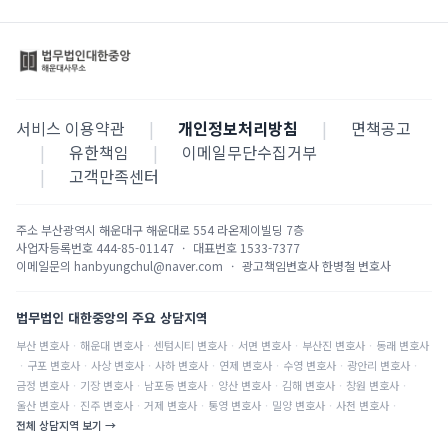
서비스 이용약관
|
개인정보처리방침
|
면책공고
|
유한책임
|
이메일무단수집거부
|
고객만족센터
주소
부산광역시 해운대구 해운대로 554 라온제이빌딩 7층
사업자등록번호
444-85-01147
·
대표번호
1533-7377
이메일문의
hanbyungchul@naver.com
·
광고책임변호사
한병철 변호사
법무법인 대한중앙의 주요 상담지역
부산
변호사
·
해운대
변호사
·
센텀시티
변호사
·
서면
변호사
·
부산진
변호사
·
동래
변호사
·
구포
변호사
·
사상
변호사
·
사하
변호사
·
연제
변호사
·
수영
변호사
·
광안리
변호사
·
금정
변호사
·
기장
변호사
·
남포동
변호사
·
양산
변호사
·
김해
변호사
·
창원
변호사
·
울산
변호사
·
진주
변호사
·
거제
변호사
·
통영
변호사
·
밀양
변호사
·
사천
변호사
·
전체 상담지역 보기 →