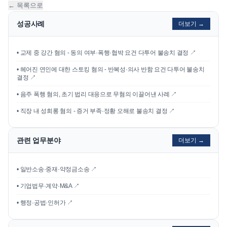
← 목록으로
성공사례
더보기 →
•
교제 중 강간 혐의 - 동의 여부·폭행·협박 요건 다투어 불송치 결정
↗
•
헤어진 연인에 대한 스토킹 혐의 - 반복성·의사 반함 요건 다투어 불송치
결정
↗
•
음주 폭행 혐의, 초기 법리 대응으로 무혐의 이끌어낸 사례
↗
•
직장 내 성희롱 혐의 - 증거 부족·정황 오해로 불송치 결정
↗
관련 업무분야
더보기 →
• 일반소송·중재·약정금소송 ↗
• 기업법무·계약·M&A ↗
• 행정·공법·인허가 ↗