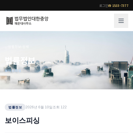
로그인
☎
1533-7377
그룹소개
업무사례
⌂
›
법률정보
›
상세
법무법인 대한중앙의 강점
성공사례
법률정보
오시는 길
기업 인사이트
보이스피싱
통합검색
사례분석/최신동향
법률정보
법률지식인
고객후기
업무분야
전문 변호사
2026년 6월 10일
조회
122
법률정보
업무분야
각 전문 변호사
보이스피싱
전체
소식/자료