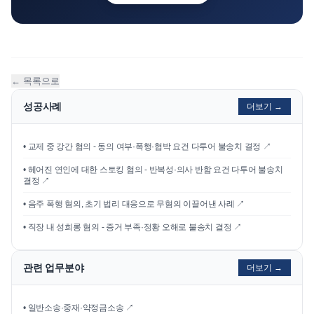
← 목록으로
성공사례
더보기 →
•
교제 중 강간 혐의 - 동의 여부·폭행·협박 요건 다투어 불송치 결정
↗
•
헤어진 연인에 대한 스토킹 혐의 - 반복성·의사 반함 요건 다투어 불송치
결정
↗
•
음주 폭행 혐의, 초기 법리 대응으로 무혐의 이끌어낸 사례
↗
•
직장 내 성희롱 혐의 - 증거 부족·정황 오해로 불송치 결정
↗
관련 업무분야
더보기 →
• 일반소송·중재·약정금소송 ↗