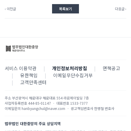
‹ 이전글
목록보기
다음글 ›
서비스 이용약관
|
개인정보처리방침
|
면책공고
|
유한책임
|
이메일무단수집거부
|
고객만족센터
주소
부산광역시 해운대구 해운대로 554 라온제이빌딩 7층
사업자등록번호
444-85-01147
·
대표번호
1533-7377
이메일문의
hanbyungchul@naver.com
·
광고책임변호사
한병철 변호사
법무법인 대한중앙의 주요 상담지역