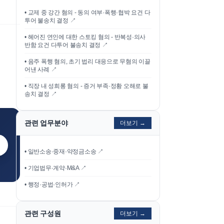
•
교제 중 강간 혐의 - 동의 여부·폭행·협박 요건 다
투어 불송치 결정
↗
•
헤어진 연인에 대한 스토킹 혐의 - 반복성·의사
반함 요건 다투어 불송치 결정
↗
•
음주 폭행 혐의, 초기 법리 대응으로 무혐의 이끌
어낸 사례
↗
•
직장 내 성희롱 혐의 - 증거 부족·정황 오해로 불
송치 결정
↗
관련 업무분야
더보기 →
• 일반소송·중재·약정금소송 ↗
• 기업법무·계약·M&A ↗
• 행정·공법·인허가 ↗
관련 구성원
더보기 →