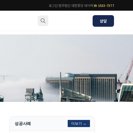
로그인
|
법무법인 대한중앙 네이버
|
☎
1533-7377
상담
소식/자료
변호사
언론보도
공지사항
법률 블로그
법률서식
뉴스레터/브로슈어
성공사례
더보기 →