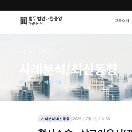
그룹소개
그룹소개
업무사례
⌂
›
사례분석/최신동향
›
상세
법무법인 대한중앙의 강점
성공사례
사례분석/최신동향
오시는 길
기업 인사이트
통합검색
사례분석/최신동
법률정보
형사소송 - 상고이유서(절도)
법률지식인
고객후기
2026년 7월 1일
조회
36
사례분석/최신동향