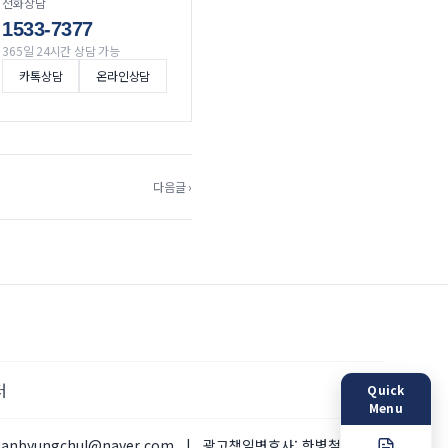
전화상담
1533-7377
365일 24시간 상담 가능
카톡상담
온라인상담
다음글 ›
터
Quick
Menu
hanbyungchul@naver.com
|
광고책임변호사:
한병철 변호사