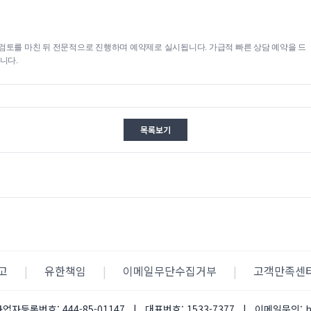
검토를 마친 뒤 전문적으로 진행하며 예약제로 실시됩니다. 가급적 빠른 상담 예약을 드
니다.
목록보기
고
|
유한책임
|
이메일무단수집거부
|
고객만족센
사업자등록번호:
444-85-01147
|
대표번호:
1533-7377
|
이메일문의: