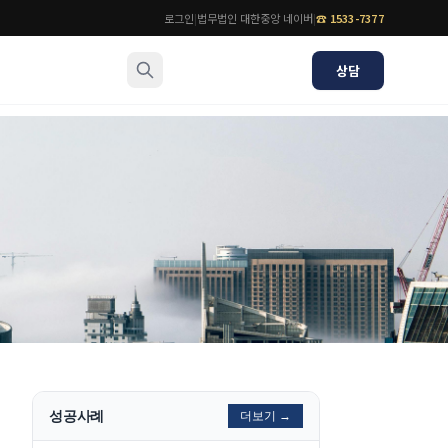
로그인
|
법무법인 대한중앙 네이버
|
☎
1533-7377
상담
소식/자료
변호사
언론보도
공지사항
법률 블로그
법률서식
뉴스레터/브로슈어
성공사례
더보기 →