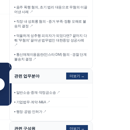
•
음주 폭행 혐의, 초기 법리 대응으로 무혐의 이끌
어낸 사례
↗
•
직장 내 성희롱 혐의 - 증거 부족·정황 오해로 불
송치 결정
↗
•
억울하게 성추행 피의자가 되었다면? 끝까지 다
퉈 '무혐의' 끌어낸 법무법인 대한중앙 성공사례
↗
•
통신매체이용음란(인스타 DM) 혐의 - 경찰 단계
불송치 결정
↗
관련 업무분야
더보기 →
• 일반소송·중재·약정금소송 ↗
• 기업법무·계약·M&A ↗
• 행정·공법·인허가 ↗
관련 구성원
더보기 →