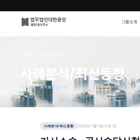
그룹소개
그룹소개
업무사례
⌂
›
사례분석/최신동향
›
상세
법무법인 대한중앙의 강점
성공사례
사례분석/최신동향
오시는 길
기업 인사이트
통합검색
사례분석/최신동
법률정보
가사소송 - 공시송달신청서
법률지식인
고객후기
2026년 7월 3일
조회
32
사례분석/최신동향