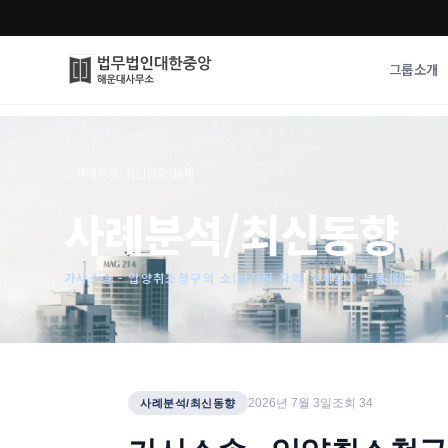
그룹소개
그룹소개
업무사례
⌂
›
사례분석/최신동향
›
상세
법무법인 대한중앙의 강점
성공사례
사례분석/최신동향
오시는 길
기업 인사이트
통합검색
사례분석/최신동
법률정보
가사소송 - 입양취소청구의 소(양자될 자의 직계혈족 부동의)
법률지식인
고객후기
2026년 7월 3일
조회
34
사례분석/최신동향