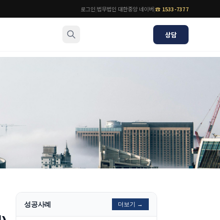
로그인
|
법무법인 대한중앙 네이버
|
☎
1533-7377
상담
소식/자료
변호사
언론보도
공지사항
법률 블로그
법률서식
뉴스레터/브로슈어
성공사례
더보기 →