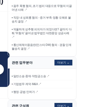
)
•
음주 폭행 혐의, 초기 법리 대응으로 무혐의 이끌
어낸 사례
↗
•
직장 내 성희롱 혐의 - 증거 부족·정황 오해로 불
송치 결정
↗
•
억울하게 성추행 피의자가 되었다면? 끝까지 다
퉈 '무혐의' 끌어낸 법무법인 대한중앙 성공사례
↗
•
통신매체이용음란(인스타 DM) 혐의 - 경찰 단계
불송치 결정
↗
관련 업무분야
더보기 →
• 일반소송·중재·약정금소송 ↗
• 기업법무·계약·M&A ↗
• 행정·공법·인허가 ↗
관련 구성원
더보기 →