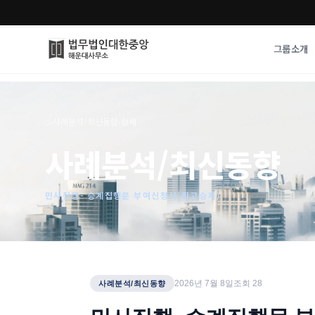
그룹소개
그룹소개
업무사례
⌂
›
사례분석/최신동향
›
상세
법무법인 대한중앙의 강점
성공사례
사례분석/최신동향
오시는 길
기업 인사이트
통합검색
사례분석/최신동
법률정보
민사집행- 승계집행문 부여신청서(피고승계)
법률지식인
고객후기
2026년 7월 8일
조회
28
사례분석/최신동향