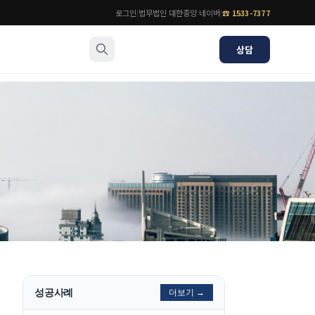
로그인
|
법무법인 대한중앙 네이버
|
☎
1533-7377
상담
소식/자료
변호사
언론보도
공지사항
법률 블로그
법률서식
뉴스레터/브로슈어
성공사례
더보기 →