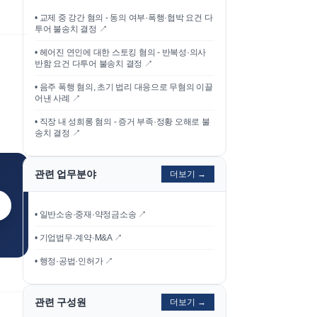
•
교제 중 강간 혐의 - 동의 여부·폭행·협박 요건 다
투어 불송치 결정
↗
•
헤어진 연인에 대한 스토킹 혐의 - 반복성·의사
반함 요건 다투어 불송치 결정
↗
•
음주 폭행 혐의, 초기 법리 대응으로 무혐의 이끌
어낸 사례
↗
•
직장 내 성희롱 혐의 - 증거 부족·정황 오해로 불
송치 결정
↗
관련 업무분야
더보기 →
• 일반소송·중재·약정금소송 ↗
• 기업법무·계약·M&A ↗
• 행정·공법·인허가 ↗
관련 구성원
더보기 →