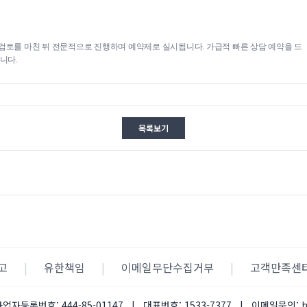
검토를 마친 뒤 전문적으로 진행하며 예약제로 실시됩니다. 가급적 빠른 상담 예약을 드
니다.
목록보기
고
|
유한책임
|
이메일무단수집거부
|
고객만족센
사업자등록번호:
444-85-01147
|
대표번호:
1533-7377
|
이메일문의: