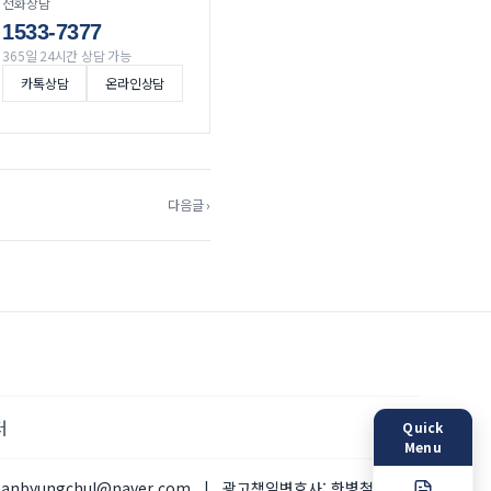
전화상담
1533-7377
365일 24시간 상담 가능
카톡상담
온라인상담
다음글 ›
터
Quick
Menu
hanbyungchul@naver.com
|
광고책임변호사:
한병철 변호사