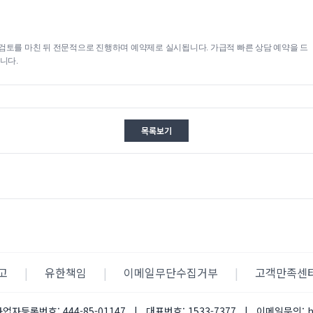
검토를 마친 뒤 전문적으로 진행하며 예약제로 실시됩니다. 가급적 빠른 상담 예약을 드
니다.
목록보기
고
|
유한책임
|
이메일무단수집거부
|
고객만족센
사업자등록번호:
444-85-01147
|
대표번호:
1533-7377
|
이메일문의: