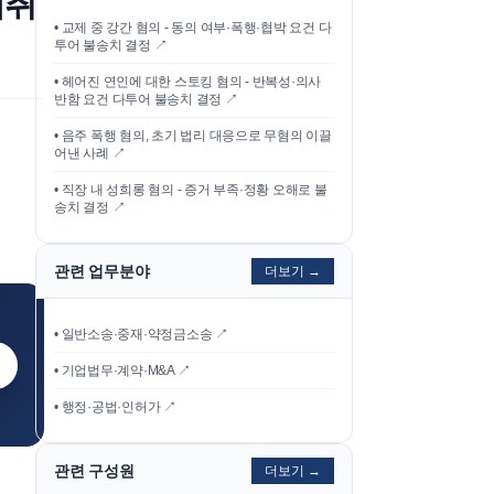
매취
•
교제 중 강간 혐의 - 동의 여부·폭행·협박 요건 다
투어 불송치 결정
↗
•
헤어진 연인에 대한 스토킹 혐의 - 반복성·의사
반함 요건 다투어 불송치 결정
↗
•
음주 폭행 혐의, 초기 법리 대응으로 무혐의 이끌
어낸 사례
↗
•
직장 내 성희롱 혐의 - 증거 부족·정황 오해로 불
송치 결정
↗
관련 업무분야
더보기 →
• 일반소송·중재·약정금소송 ↗
• 기업법무·계약·M&A ↗
• 행정·공법·인허가 ↗
관련 구성원
더보기 →