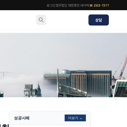
로그인
|
법무법인 대한중앙 네이버
|
☎
1533-7377
상담
소식/자료
변호사
언론보도
공지사항
법률 블로그
법률서식
뉴스레터/브로슈어
성공사례
더보기 →