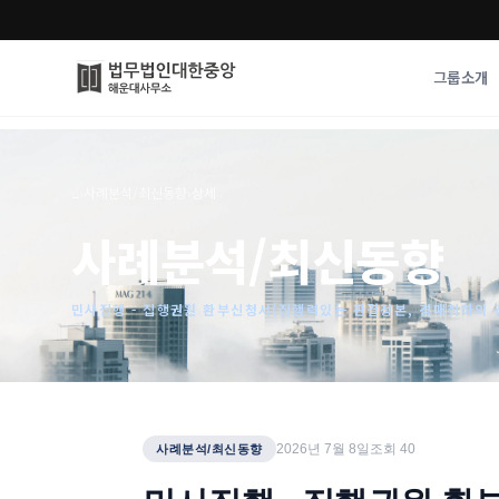
그룹소개
그룹소개
업무사례
⌂
›
사례분석/최신동향
›
상세
법무법인 대한중앙의 강점
성공사례
사례분석/최신동향
오시는 길
기업 인사이트
통합검색
사례분석/최신동
법률정보
민사집행 - 집행권원 환부신청서(집행력있는 판결정본, 경매취하의 
법률지식인
고객후기
2026년 7월 8일
조회
40
사례분석/최신동향