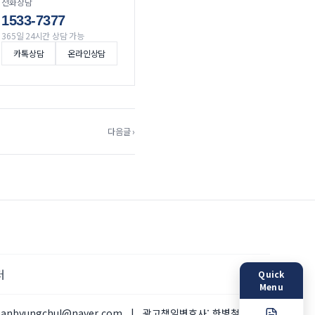
전화상담
1533-7377
365일 24시간 상담 가능
카톡상담
온라인상담
다음글 ›
터
Quick
Menu
hanbyungchul@naver.com
|
광고책임변호사:
한병철 변호사