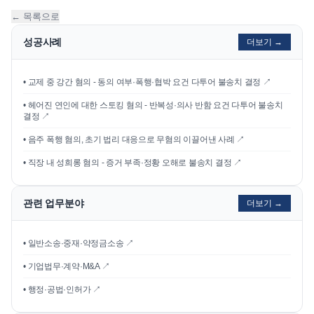
← 목록으로
성공사례
더보기 →
•
교제 중 강간 혐의 - 동의 여부·폭행·협박 요건 다투어 불송치 결정
↗
•
헤어진 연인에 대한 스토킹 혐의 - 반복성·의사 반함 요건 다투어 불송치
결정
↗
•
음주 폭행 혐의, 초기 법리 대응으로 무혐의 이끌어낸 사례
↗
•
직장 내 성희롱 혐의 - 증거 부족·정황 오해로 불송치 결정
↗
관련 업무분야
더보기 →
• 일반소송·중재·약정금소송 ↗
• 기업법무·계약·M&A ↗
• 행정·공법·인허가 ↗