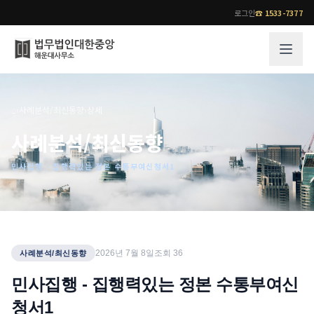
로그인
☎
1533-7377
그룹소개
업무사례
⌂
›
사례분석/최신동향
›
상세
법무법인 대한중앙의 강점
성공사례
사례분석/최신동향
오시는 길
기업 인사이트
민사집행 - 집행력있는 정본 수통부여신청서1
통합검색
사례분석/최신동향
법률정보
법률지식인
고객후기
업무분야
전문 변호사
2026년 7월 8일
조회
36
사례분석/최신동향
업무분야
각 전문 변호사
민사집행 - 집행력있는 정본 수통부여신
전체
청서1
소식/자료