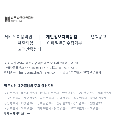
서비스 이용약관
|
개인정보처리방침
|
면책공고
|
유한책임
|
이메일무단수집거부
|
고객만족센터
주소
부산광역시 해운대구 해운대로 554 라온제이빌딩 7층
사업자등록번호
444-85-01147
·
대표번호
1533-7377
이메일문의
hanbyungchul@naver.com
·
광고책임변호사
한병철 변호사
법무법인 대한중앙의 주요 상담지역
부산
변호사
·
해운대
변호사
·
센텀시티
변호사
·
서면
변호사
·
부산진
변호사
·
동래
변호사
·
구포
변호사
·
사상
변호사
·
사하
변호사
·
연제
변호사
·
수영
변호사
·
광안리
변호사
·
금정
변호사
·
기장
변호사
·
남포동
변호사
·
양산
변호사
·
김해
변호사
·
창원
변호사
·
울산
변호사
·
진주
변호사
·
거제
변호사
·
통영
변호사
·
밀양
변호사
·
사천
변호사
·
전체 상담지역 보기 →