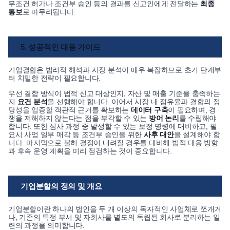
무조건 허가나 조건부 승인 등의 결과를 신고인에게 전달하는
최종
통보
로 마무리됩니다.
5. 성공적인 대응 가이드
기업결합은 법리적 해석과 시장 분석이 매우 복잡하므로 초기 단계부
터 치밀한 전략이 필요합니다.
우선 결합 방식이 법적 신고 대상인지, 자산 및 매출 기준을 충족하는
지
요건 분석
을 선행해야 합니다. 이어서 시장 내 점유율과 결합의 정
당성을 입증할 객관적 근거를 확보하는
데이터 구축
이 필요하며, 경
쟁을 저해하지 않는다는 점을 부각할 수 있는
방어 논리
를 수립해야
합니다. 또한 심사 과정 중 발생할 수 있는 보정 명령에 대비하고, 필
요시 사업 일부 매각 등 조건부 승인을 위한
사후 대안
을 설계해야 합
니다. 마지막으로 불허 결정이 내려질 경우를 대비해 법적 대응 방향
과 후속 운영 계획을 미리 점검하는 것이 중요합니다.
기업분할의 정의 및 개요
기업분할이란 하나의 법인을 두 개 이상의 독자적인 사업체로 쪼개거
나, 기존의 특정 부서 및 자회사를 별도의 독립된 회사로 분리하는 일
련의 과정을 의미합니다.