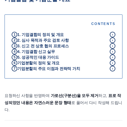
언론보도
공지사항
CONTENTS
법률 블로그
법률서식
1. 기업결합의 정의 및 개요
1
›
2. 심사 목적과 주요 검토 사항
뉴스레터/브로슈어
2
›
3. 신고 전 상호 협의 프로세스
3
›
4. 기업결합 신고 실무
4
›
5. 성공적인 대응 가이드
5
›
기업분할의 정의 및 개요
6
›
기업분할의 주요 이점과 전략적 가치
7
›
요청하신 사항을 반영하여
가로선(구분선)을 모두 제거
하고,
표로 작
성되었던 내용은 자연스러운 문장 형태
로 풀어서 다시 작성해 드립니
다.