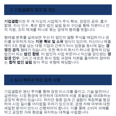
1. 기업결합의 정의 및 개요
기업결합
이란 두 개 이상의 사업체가 주식 확보, 경영진 공유, 흡수
합병, 자산 인수, 혹은 합작 법인 설립 등의 수단을 통해 자본이나 인
적 자원, 조직 체계를 하나로 묶는 경제적 행위를 뜻합니다.
형태별 분류를 살펴보면 우선 타 법인의 발행 주식을 매입하거나 권
리를 보유하게 되는
지분 확보 및 소유
방식이 있으며, 자산이나 매출
액이 2조 원을 넘는 대형 기업의 간부가 타사 임원을 동시에 맡는
경
영진 겸직
형태가 있습니다. 또한 복수의 회사가 하나로 합쳐져 단일
법인이 되는
법인 합병
, 타 법인의 사업 부문이나 자산을 양도받는
영
업권 인수
, 그리고 새로운 회사 창립 과정에 자본을 출자하여 참여하
는
합작 법인 설립
등이 주요 유형에 해당합니다.
2. 심사 목적과 주요 검토 사항
기업결합은 분산 투자를 통해 경영 리스크를 줄이고, 기술 발전이나
급변하는 시장 환경에 유연하게 대처하며 비용 효율성을 극대화하는
긍정적 측면이 있습니다. 하지만 동종 업계 간 결합이 독점력을 형성
하여 시장 질서를 어지럽힐 우려가 있으므로, 경쟁 저해 여부에 대한
세밀한 분석이 반드시 선행되어야 합니다. 이를 통해 소비자 피해를
막고 공정한 거래 환경을 유지하는 대책을 수립합니다.