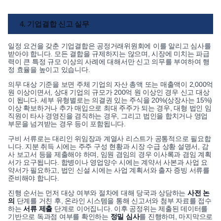
4. 기업결합 신고 실무
일정 요건을 갖춘 기업결합은 공정거래위원회에 이를 알리고 심사를
받아야 합니다. 모든 결합을 규제하지는 않으며, 시장에 미치는 파급
력이 큰 특정 규모 이상의 사례에 대해서만 신고 의무를 부여하여 행
정 효율을 높이고 있습니다.
의무 대상 기준을 보면 주체 기업의 자산 총액 또는 매출액이 2,000억
원 이상이면서, 상대 기업의 규모가 200억 원 이상인 경우 신고 대상
이 됩니다. 세부 유형별로는 의결권 있는 주식을 20%(상장사는 15%)
이상 확보하거나 추가 매입으로 최대 주주가 되는 경우, 대형 법인 임
직원이 타사 경영진을 겸직하는 경우, 그리고 법인을 합치거나 영업
부문을 넘겨받는 경우 등이 포함됩니다.
구비 서류로는 대리인 위임장과 계열사 리스트가 공통적으로 필요합
니다. 지분 취득 시에는 주주 구성 현황과 시장 수급 상황 설명서, 감
사 보고서 등을 제출해야 하며, 임원 겸임의 경우 이사록과 겸임 계획
서가 요구됩니다. 합병이나 영업양수 시에는 계약서 사본과 사업 요
약서가 필요하고, 법인 신설 시에는 사업 계획서와 출자 증빙 서류를
준비해야 합니다.
진행 순서는 먼저 대상 여부와 절차에 대해 당국과 상담하는
사전 논
의
단계를 거친 후, 온라인 시스템을 통해 신고서와 첨부 자료를 접수
하는
서류 제출
단계로 이어집니다. 이후 공정위는 제출된 데이터를
기반으로 독과점 여부를 확인하는
정밀 심사
를 진행하며, 마지막으로