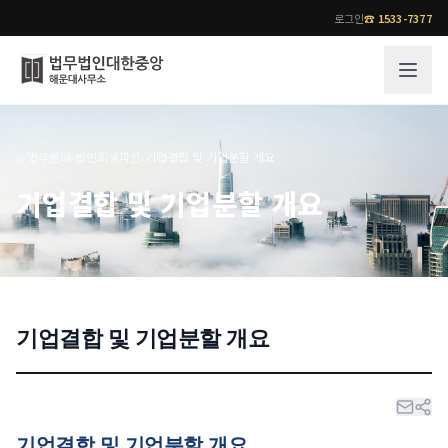
로그인
☎
1533-7377
그룹소개
업무사례
⌂
›
업무분야
›
법인회생파산
›
기업결합 및 기업분할 개요
법무법인 대한중앙의 강점
성공사례
기업결합 및 기업분할 개요
오시는 길
기업 인사이트
통합검색
사례분석/최신동향
법률정보
법률지식인
고객후기
기업결합 및 기업분할 개요
업무분야
전문 변호사
업무분야
각 전문 변호사
전체
소식/자료
기업결합 및 기업분할 개요