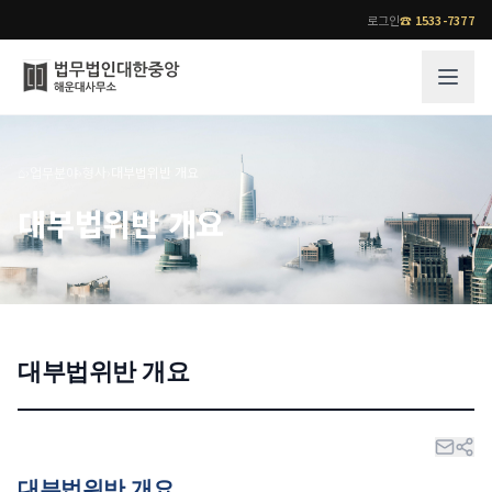
로그인
☎
1533-7377
그룹소개
업무사례
⌂
›
업무분야
›
형사
›
대부법위반 개요
법무법인 대한중앙의 강점
성공사례
대부법위반 개요
오시는 길
기업 인사이트
통합검색
사례분석/최신동향
법률정보
법률지식인
고객후기
대부법위반 개요
업무분야
전문 변호사
업무분야
각 전문 변호사
전체
소식/자료
대부법위반 개요