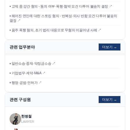
•
교제 중 강간 혐의 - 동의 여부·폭행·협박 요건 다투어 불송치 결정
↗
•
헤어진 연인에 대한 스토킹 혐의 - 반복성·의사 반함 요건 다투어 불송치
결정
↗
•
음주 폭행 혐의, 초기 법리 대응으로 무혐의 이끌어낸 사례
↗
관련 업무분야
더보기 →
• 일반소송·중재·약정금소송 ↗
• 기업법무·계약·M&A ↗
• 행정·공법·인허가 ↗
관련 구성원
더보기 →
한병철
LAWYER