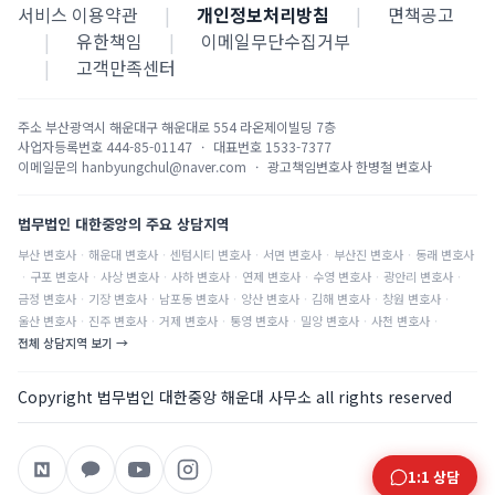
서비스 이용약관
|
개인정보처리방침
|
면책공고
|
유한책임
|
이메일무단수집거부
|
고객만족센터
주소
부산광역시 해운대구 해운대로 554 라온제이빌딩 7층
사업자등록번호
444-85-01147
·
대표번호
1533-7377
이메일문의
hanbyungchul@naver.com
·
광고책임변호사
한병철 변호사
법무법인 대한중앙의 주요 상담지역
부산
변호사
·
해운대
변호사
·
센텀시티
변호사
·
서면
변호사
·
부산진
변호사
·
동래
변호사
·
구포
변호사
·
사상
변호사
·
사하
변호사
·
연제
변호사
·
수영
변호사
·
광안리
변호사
·
금정
변호사
·
기장
변호사
·
남포동
변호사
·
양산
변호사
·
김해
변호사
·
창원
변호사
·
울산
변호사
·
진주
변호사
·
거제
변호사
·
통영
변호사
·
밀양
변호사
·
사천
변호사
·
전체 상담지역 보기 →
Copyright 법무법인 대한중앙 해운대 사무소 all rights reserved
1:1 상담