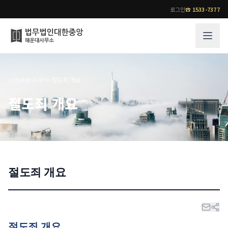
로그인
☎
1533-7377
그룹소개
업무사례
⌂
›
업무분야
›
형사
›
절도죄 개요
법무법인 대한중앙의 강점
성공사례
절도죄 개요
오시는 길
기업 인사이트
통합검색
사례분석/최신동향
법률정보
법률지식인
고객후기
절도죄 개요
업무분야
전문 변호사
업무분야
각 전문 변호사
전체
소식/자료
절도죄 개요