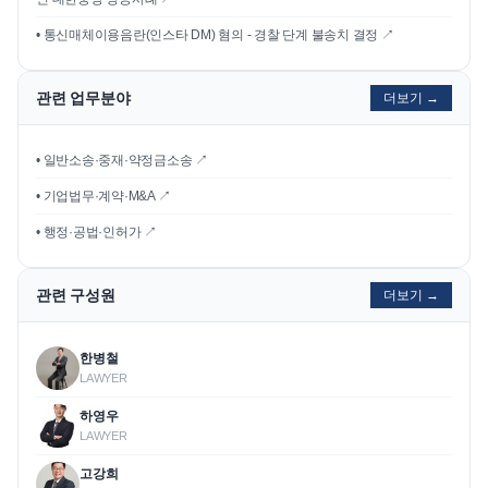
•
통신매체이용음란(인스타 DM) 혐의 - 경찰 단계 불송치 결정
↗
관련 업무분야
더보기 →
• 일반소송·중재·약정금소송 ↗
• 기업법무·계약·M&A ↗
• 행정·공법·인허가 ↗
관련 구성원
더보기 →
한병철
LAWYER
하영우
LAWYER
고강희