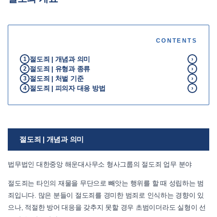
언론보도
공지사항
CONTENTS
법률 블로그
법률서식
절도죄 | 개념과 의미
1
›
절도죄 | 유형과 종류
뉴스레터/브로슈어
2
›
절도죄 | 처벌 기준
3
›
절도죄 | 피의자 대응 방법
4
›
절도죄 | 개념과 의미
법무법인 대한중앙 해운대사무소 형사그룹의 절도죄 업무 분야
절도죄는 타인의 재물을 무단으로 빼앗는 행위를 할 때 성립하는 범
죄입니다. 많은 분들이 절도죄를 경미한 범죄로 인식하는 경향이 있
으나, 적절한 방어 대응을 갖추지 못할 경우 초범이더라도 실형이 선