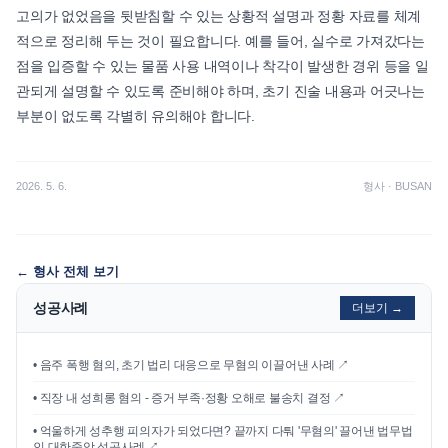
고의가 없었음을 뒷받침할 수 있는 상황적 설명과 정황 자료를 체계
적으로 정리해 두는 것이 필요합니다. 예를 들어, 실수로 가져갔다는
점을 입증할 수 있는 물품 사용 내역이나 착각이 발생한 경위 등을 일
관되게 설명할 수 있도록 준비해야 하며, 초기 진술 내용과 어긋나는
부분이 없도록 각별히 유의해야 합니다.
2026. 5. 6.
형사
·
BUSAN
←
형사
전체 보기
성공사례
더보기 →
•
음주 폭행 혐의, 초기 법리 대응으로 무혐의 이끌어낸 사례
↗
•
직장 내 성희롱 혐의 - 증거 부족·정황 오해로 불송치 결정
↗
•
억울하게 성추행 피의자가 되었다면? 끝까지 다퉈 '무혐의' 끌어낸 법무법
인 대한중앙 성공사례
↗