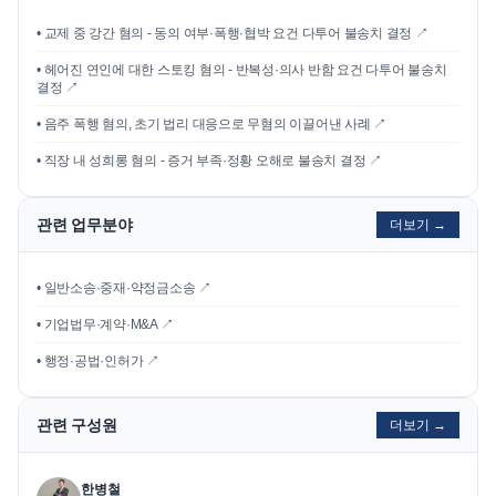
•
교제 중 강간 혐의 - 동의 여부·폭행·협박 요건 다투어 불송치 결정
↗
•
헤어진 연인에 대한 스토킹 혐의 - 반복성·의사 반함 요건 다투어 불송치
결정
↗
•
음주 폭행 혐의, 초기 법리 대응으로 무혐의 이끌어낸 사례
↗
•
직장 내 성희롱 혐의 - 증거 부족·정황 오해로 불송치 결정
↗
관련 업무분야
더보기 →
• 일반소송·중재·약정금소송 ↗
• 기업법무·계약·M&A ↗
• 행정·공법·인허가 ↗
관련 구성원
더보기 →
한병철