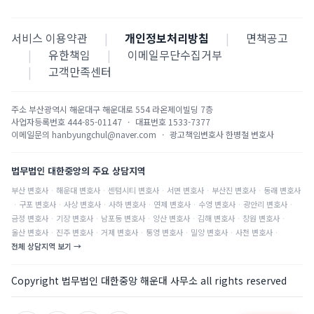
서비스 이용약관
|
개인정보처리방침
|
면책공고
|
유한책임
|
이메일무단수집거부
|
고객만족센터
주소
부산광역시 해운대구 해운대로 554 라온제이빌딩 7층
사업자등록번호
444-85-01147
·
대표번호
1533-7377
이메일문의
hanbyungchul@naver.com
·
광고책임변호사
한병철 변호사
법무법인 대한중앙의 주요 상담지역
부산
변호사
·
해운대
변호사
·
센텀시티
변호사
·
서면
변호사
·
부산진
변호사
·
동래
변호사
·
구포
변호사
·
사상
변호사
·
사하
변호사
·
연제
변호사
·
수영
변호사
·
광안리
변호사
·
금정
변호사
·
기장
변호사
·
남포동
변호사
·
양산
변호사
·
김해
변호사
·
창원
변호사
·
울산
변호사
·
진주
변호사
·
거제
변호사
·
통영
변호사
·
밀양
변호사
·
사천
변호사
·
전체 상담지역 보기 →
Copyright 법무법인 대한중앙 해운대 사무소 all rights reserved