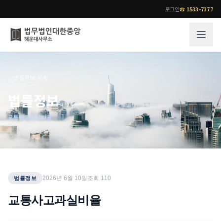
로그인
☎
1533-7377
그룹소개
업무사례
⌂
›
법률정보
›
상세
법무법인 대한중앙의 강점
성공사례
법률정보
오시는 길
기업 인사이트
교통사고과실비율
통합검색
사례분석/최신동향
법률정보
법률지식인
고객후기
업무분야
전문 변호사
2026년 6월 10일
조회
110
법률정보
업무분야
각 전문 변호사
교통사고과실비율
전체
소식/자료