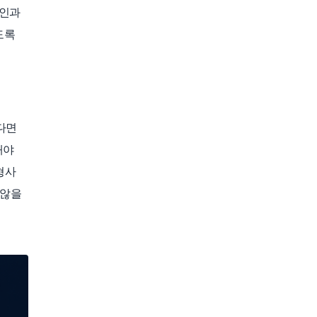
확인과
도록
하다면
해야
형사
 않을