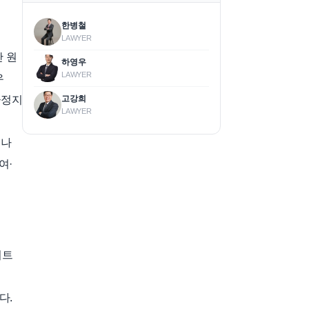
한병철
LAWYER
만 원
하영우
LAWYER
우
고강희
급정지
LAWYER
의나
여·
서트
다.