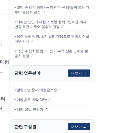
•
교제 중 강간 혐의 - 동의 여부·폭행·협박 요건 다
투어 불송치 결정
↗
•
헤어진 연인에 대한 스토킹 혐의 - 반복성·의사
반함 요건 다투어 불송치 결정
↗
•
음주 폭행 혐의, 초기 법리 대응으로 무혐의 이끌
어낸 사례
↗
,
•
직장 내 성희롱 혐의 - 증거 부족·정황 오해로 불
송치 결정
↗
 대형
,
관련 업무분야
더보기 →
• 일반소송·중재·약정금소송 ↗
부터
• 기업법무·계약·M&A ↗
.
• 행정·공법·인허가 ↗
관련 구성원
더보기 →