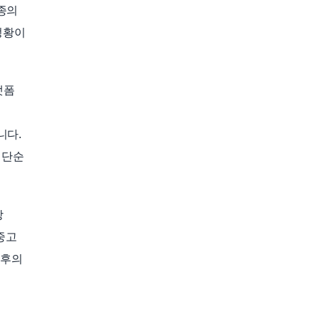
동종의
정황이
랫폼
니다.
 단순
상
중고
전후의