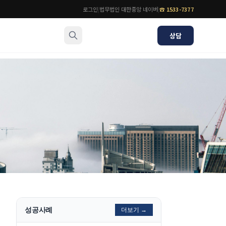
로그인
|
법무법인 대한중앙 네이버
|
☎
1533-7377
상담
소식/자료
변호사
언론보도
공지사항
법률 블로그
법률서식
뉴스레터/브로슈어
성공사례
더보기 →