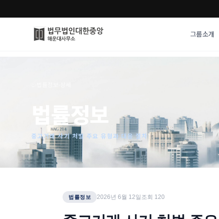
그룹소개
그룹소개
업무사례
⌂
›
법률정보
›
상세
법무법인 대한중앙의 강점
성공사례
법률정보
오시는 길
기업 인사이트
통합검색
사례분석/최신동
법률정보
중고거래 사기 처벌 주요 유형과 대응 절차
법률지식인
고객후기
2026년 6월 12일
조회
120
법률정보