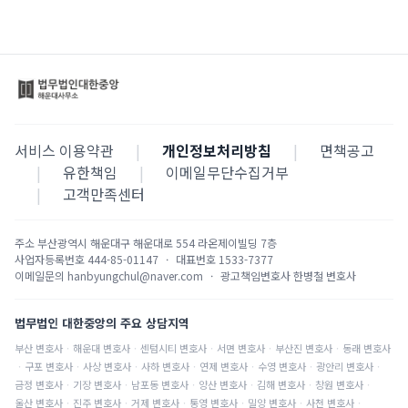
서비스 이용약관
|
개인정보처리방침
|
면책공고
|
유한책임
|
이메일무단수집거부
|
고객만족센터
주소
부산광역시 해운대구 해운대로 554 라온제이빌딩 7층
사업자등록번호
444-85-01147
·
대표번호
1533-7377
이메일문의
hanbyungchul@naver.com
·
광고책임변호사
한병철 변호사
법무법인 대한중앙의 주요 상담지역
부산
변호사
·
해운대
변호사
·
센텀시티
변호사
·
서면
변호사
·
부산진
변호사
·
동래
변호사
·
구포
변호사
·
사상
변호사
·
사하
변호사
·
연제
변호사
·
수영
변호사
·
광안리
변호사
·
금정
변호사
·
기장
변호사
·
남포동
변호사
·
양산
변호사
·
김해
변호사
·
창원
변호사
·
울산
변호사
·
진주
변호사
·
거제
변호사
·
통영
변호사
·
밀양
변호사
·
사천
변호사
·