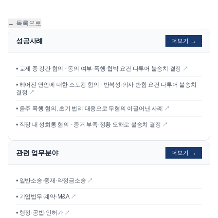
← 목록으로
성공사례
더보기 →
•
교제 중 강간 혐의 - 동의 여부·폭행·협박 요건 다투어 불송치 결정
↗
•
헤어진 연인에 대한 스토킹 혐의 - 반복성·의사 반함 요건 다투어 불송치
결정
↗
•
음주 폭행 혐의, 초기 법리 대응으로 무혐의 이끌어낸 사례
↗
•
직장 내 성희롱 혐의 - 증거 부족·정황 오해로 불송치 결정
↗
관련 업무분야
더보기 →
• 일반소송·중재·약정금소송 ↗
• 기업법무·계약·M&A ↗
• 행정·공법·인허가 ↗