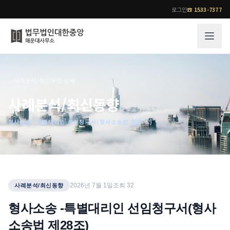
로그인
☎
1533-7377
그룹소개
업무사례
⌂
›
사례분석/최신동향
›
상세
법무법인 대한중앙의 강점
성공사례
사례분석/최신동향
오시는 길
기업 인사이트
형사소송 -특별대리인 선임청구서(형사소송법 제28조)
통합검색
사례분석/최신동향
법률정보
법률지식인
고객후기
업무분야
전문 변호사
2026년 7월 1일
조회
32
사례분석/최신동향
업무분야
각 전문 변호사
형사소송 -특별대리인 선임청구서(형사
전체
소송법 제28조)
소식/자료