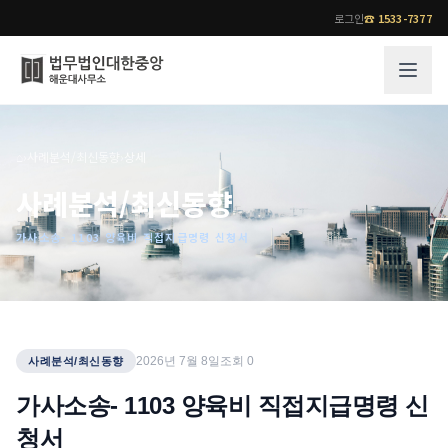
로그인
☎
1533-7377
그룹소개
업무사례
⌂
›
사례분석/최신동향
›
상세
법무법인 대한중앙의 강점
성공사례
사례분석/최신동향
오시는 길
기업 인사이트
가사소송- 1103 양육비 직접지급명령 신청서
통합검색
사례분석/최신동향
법률정보
법률지식인
고객후기
업무분야
전문 변호사
2026년 7월 8일
조회
0
사례분석/최신동향
업무분야
각 전문 변호사
가사소송- 1103 양육비 직접지급명령 신
전체
청서
소식/자료