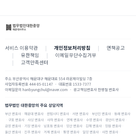
서비스 이용약관
|
개인정보처리방침
|
면책공고
|
유한책임
|
이메일무단수집거부
|
고객만족센터
주소
부산광역시 해운대구 해운대로 554 라온제이빌딩 7층
사업자등록번호
444-85-01147
·
대표번호
1533-7377
이메일문의
hanbyungchul@naver.com
·
광고책임변호사
한병철 변호사
법무법인 대한중앙의 주요 상담지역
부산
변호사
·
해운대
변호사
·
센텀시티
변호사
·
서면
변호사
·
부산진
변호사
·
동래
변호사
·
구포
변호사
·
사상
변호사
·
사하
변호사
·
연제
변호사
·
수영
변호사
·
광안리
변호사
·
금정
변호사
·
기장
변호사
·
남포동
변호사
·
양산
변호사
·
김해
변호사
·
창원
변호사
·
울산
변호사
·
진주
변호사
·
거제
변호사
·
통영
변호사
·
밀양
변호사
·
사천
변호사
·