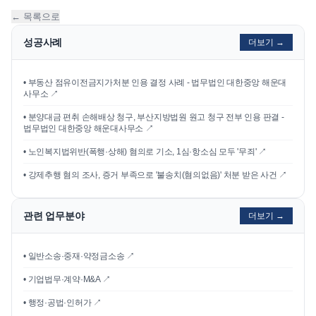
← 목록으로
성공사례
더보기 →
•
부동산 점유이전금지가처분 인용 결정 사례 - 법무법인 대한중앙 해운대
사무소
↗
•
분양대금 편취 손해배상 청구, 부산지방법원 원고 청구 전부 인용 판결 -
법무법인 대한중앙 해운대사무소
↗
•
노인복지법위반(폭행·상해) 혐의로 기소, 1심·항소심 모두 '무죄'
↗
•
강제추행 혐의 조사, 증거 부족으로 '불송치(혐의없음)' 처분 받은 사건
↗
관련 업무분야
더보기 →
• 일반소송·중재·약정금소송 ↗
• 기업법무·계약·M&A ↗
• 행정·공법·인허가 ↗