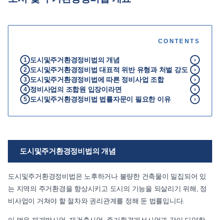
언론보도
공지사항
CONTENTS
법률 블로그
법률서식
도시및주거환경정비법의 개념
1
›
도시및주거환경정비법 대표적 위반 유형과 처벌 강도
뉴스레터/브로슈어
2
›
도시및주거환경정비법에 따른 정비사업 조합
3
›
정비사업의 조합원 입장이라면
4
›
도시및주거환경정비법 법률자문이 필요한 이유
5
›
도시및주거환경정비법의 개념
도시및주거환경정비법은 노후하거나 불량한 건축물이 밀집되어 있
는 지역의 주거환경을 향상시키고 도시의 기능을 되살리기 위해, 정
비사업이 거쳐야 할 절차와 권리관계를 정해 둔 법률입니다.