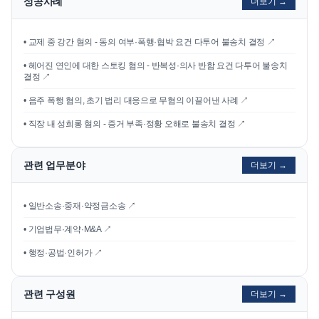
성공사례
더보기 →
•
교제 중 강간 혐의 - 동의 여부·폭행·협박 요건 다투어 불송치 결정
↗
•
헤어진 연인에 대한 스토킹 혐의 - 반복성·의사 반함 요건 다투어 불송치
결정
↗
•
음주 폭행 혐의, 초기 법리 대응으로 무혐의 이끌어낸 사례
↗
•
직장 내 성희롱 혐의 - 증거 부족·정황 오해로 불송치 결정
↗
관련 업무분야
더보기 →
• 일반소송·중재·약정금소송 ↗
• 기업법무·계약·M&A ↗
• 행정·공법·인허가 ↗
관련 구성원
더보기 →