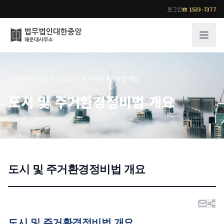
로그인
☎
1533-7377
그룹소개
업무사례
⌂
›
업무분야
›
건설 부동산
›
도시 및 주거환경정비법 개요
법무법인 대한중앙의 강점
성공사례
도시 및 주거환경정비법 개요
오시는 길
기업 인사이트
통합검색
사례분석/최신동향
법률정보
법률지식인
고객후기
도시 및 주거환경정비법 개요
업무분야
전문 변호사
업무분야
각 전문 변호사
전체
소식/자료
도시 및 주거환경정비법 개요