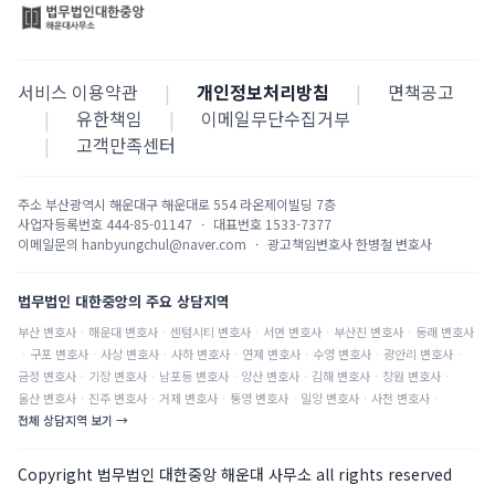
서비스 이용약관
|
개인정보처리방침
|
면책공고
|
유한책임
|
이메일무단수집거부
|
고객만족센터
주소
부산광역시 해운대구 해운대로 554 라온제이빌딩 7층
사업자등록번호
444-85-01147
·
대표번호
1533-7377
이메일문의
hanbyungchul@naver.com
·
광고책임변호사
한병철 변호사
법무법인 대한중앙의 주요 상담지역
부산
변호사
·
해운대
변호사
·
센텀시티
변호사
·
서면
변호사
·
부산진
변호사
·
동래
변호사
·
구포
변호사
·
사상
변호사
·
사하
변호사
·
연제
변호사
·
수영
변호사
·
광안리
변호사
·
금정
변호사
·
기장
변호사
·
남포동
변호사
·
양산
변호사
·
김해
변호사
·
창원
변호사
·
울산
변호사
·
진주
변호사
·
거제
변호사
·
통영
변호사
·
밀양
변호사
·
사천
변호사
·
전체 상담지역 보기 →
Copyright 법무법인 대한중앙 해운대 사무소 all rights reserved