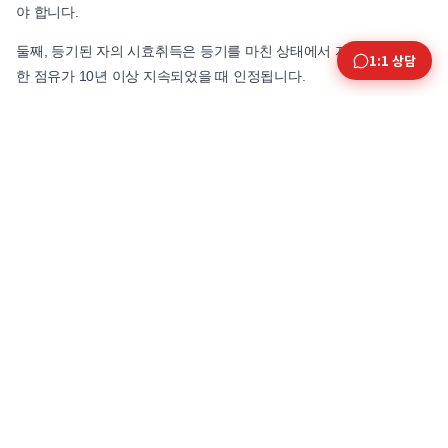
야 합니다.
둘째, 등기된 자의 시효취득은 등기를 마친 상태에서 자주·평온·공연
1:1 상담
한 점유가 10년 이상 지속되었을 때 인정됩니다.
두 경우 모두 일정 기간이 경과한 뒤 등기를 거쳐야 비로소 소유권 취
득이 완성됩니다. 특히 10년 시효취득은 등기명의인에게만 인정되는
데다 선의이며 과실이 없어야 한다는 점이 민법 제245조 제2항에 명
시되어 있습니다.
• 점유의 연속성
점유가 중간에 끊기거나 띄엄띄엄 이루어지면 시효 진행이 단절됩니
다. 점유자는 20년(또는 10년)을 끊김 없이 점유해야 하며, 물리적인
퇴거나 점유의 자발적 포기 등이 발생하면 연속성이 무너지는 결과로
이어집니다.
토지점유취득시효 | 대상이 되는 범위와 한계
▷ 토지점유취득시효의 객체와 제한