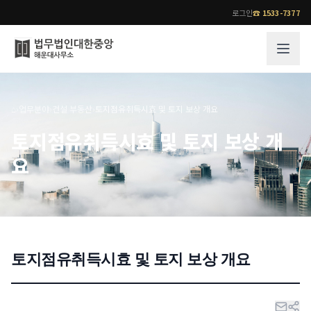
로그인
☎
1533-7377
그룹소개
업무사례
⌂
›
업무분야
›
건설 부동산
›
토지점유취득시효 및 토지 보상 개요
법무법인 대한중앙의 강점
성공사례
토지점유취득시효 및 토지 보상 개
오시는 길
기업 인사이트
요
통합검색
사례분석/최신동향
법률정보
법률지식인
고객후기
업무분야
전문 변호사
토지점유취득시효 및 토지 보상 개요
업무분야
각 전문 변호사
전체
소식/자료