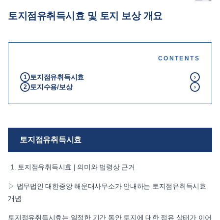
토지점유취득시효 및 토지 보상 개요
언론보도
공지사항
법률 블로그
법률서식
CONTENTS
뉴스레터/브로슈어
토지점유취득시효
1
›
토지수용/보상
2
›
토지점유취득시효
토지점유취득시효 | 의미와 법령상 근거
▷ 법무법인 대한중앙 해운대사무소가 안내하는 토지점유취득시효
개념
토지점유취득시효는 일정한 기간 동안 토지에 대한 점유 상태가 이어