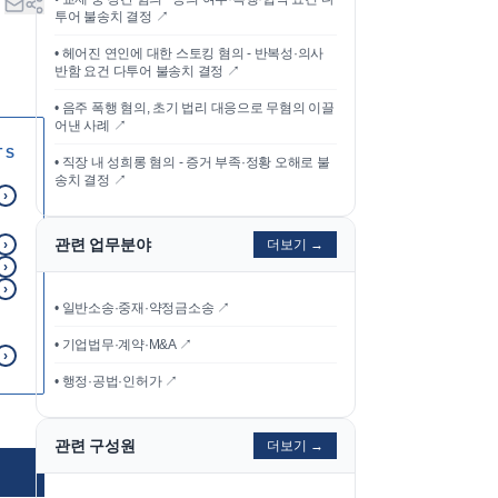
투어 불송치 결정
↗
•
헤어진 연인에 대한 스토킹 혐의 - 반복성·의사
반함 요건 다투어 불송치 결정
↗
•
음주 폭행 혐의, 초기 법리 대응으로 무혐의 이끌
어낸 사례
↗
TS
•
직장 내 성희롱 혐의 - 증거 부족·정황 오해로 불
송치 결정
↗
›
관련 업무분야
›
더보기 →
›
›
• 일반소송·중재·약정금소송 ↗
• 기업법무·계약·M&A ↗
›
• 행정·공법·인허가 ↗
관련 구성원
더보기 →