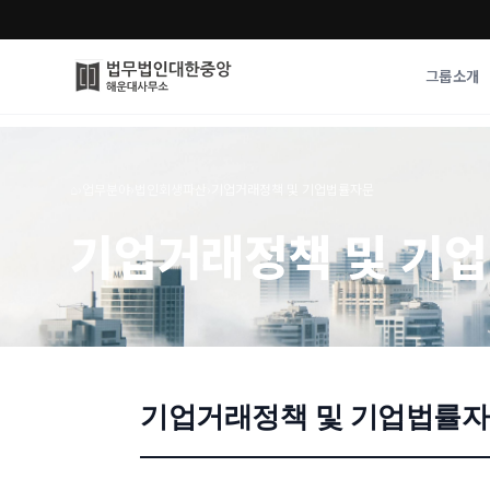
그룹소개
그룹소개
업무사례
⌂
›
업무분야
›
법인회생파산
›
기업거래정책 및 기업법률자문
법무법인 대한중앙의 강점
성공사례
기업거래정책 및 기
오시는 길
기업 인사이트
통합검색
사례분석/최신동
법률정보
법률지식인
고객후기
기업거래정책 및 기업법률