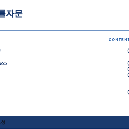
률자문
CONTEN
성
 요소
벌
요성