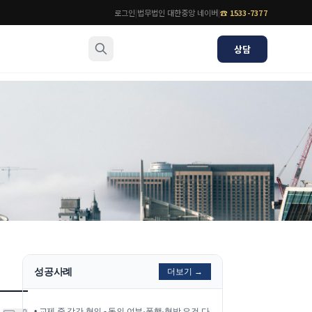
로그인
|
법무법인 대한중앙 네이버
|
☎
1533-7377
상담
소식/자료
변호사
언론보도
공지사항
법률 블로그
법률서식
뉴스레터/브로슈어
성공사례
더보기 →
•
교제 중 강간 혐의 - 동의 여부·폭행·협박 요건 다