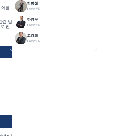
한병철
 이를
LAWYER
하영우
관련 법
LAWYER
로 인
고강희
LAWYER
.