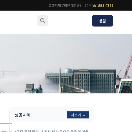
로그인
|
법무법인 대한중앙 네이버
|
☎
1533-7377
상담
소식/자료
변호사
언론보도
공지사항
법률 블로그
법률서식
뉴스레터/브로슈어
성공사례
더보기 →
•
음주 폭행 혐의, 초기 법리 대응으로 무혐의 이끌