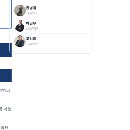
한병철
LAWYER
하영우
LAWYER
고강희
LAWYER
구성하고
용 가능
률적으