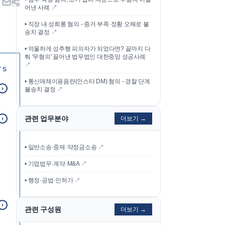
어낸 사례
↗
•
직장 내 성희롱 혐의 - 증거 부족·정황 오해로 불
송치 결정
↗
•
억울하게 성추행 피의자가 되었다면? 끝까지 다
퉈 '무혐의' 끌어낸 법무법인 대한중앙 성공사례
↗
TS
•
통신매체이용음란(인스타 DM) 혐의 - 경찰 단계
›
불송치 결정
↗
관련 업무분야
›
더보기 →
• 일반소송·중재·약정금소송 ↗
• 기업법무·계약·M&A ↗
• 행정·공법·인허가 ↗
›
관련 구성원
더보기 →