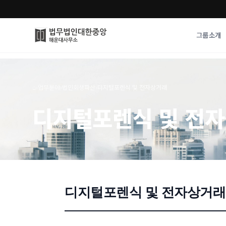
그룹소개
그룹소개
업무사례
⌂
›
업무분야
›
법인회생파산
›
디지털포렌식 및 전자상거래
법무법인 대한중앙의 강점
성공사례
디지털포렌식 및 전
오시는 길
기업 인사이트
통합검색
사례분석/최신동
법률정보
법률지식인
고객후기
디지털포렌식 및 전자상거래