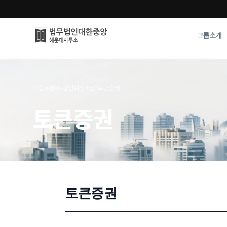
그룹소개
그룹소개
업무사례
⌂
›
업무분야
›
법인회생파산
›
토큰증권
법무법인 대한중앙의 강점
성공사례
토큰증권
오시는 길
기업 인사이트
통합검색
사례분석/최신동
법률정보
법률지식인
고객후기
토큰증권