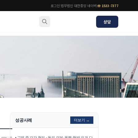
로그인
|
법무법인 대한중앙 네이버
|
☎
1533-7377
상담
소식/자료
변호사
언론보도
공지사항
법률 블로그
법률서식
뉴스레터/브로슈어
성공사례
더보기 →
•
교제 중 강간 혐의 - 동의 여부·폭행·협박 요건 다