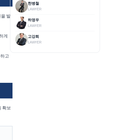
한병철
LAWYER
권을 발
하영우
LAWYER
확하게
고강희
LAWYER
이하고
을 확보