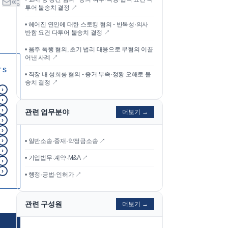
투어 불송치 결정
↗
•
헤어진 연인에 대한 스토킹 혐의 - 반복성·의사
반함 요건 다투어 불송치 결정
↗
•
음주 폭행 혐의, 초기 법리 대응으로 무혐의 이끌
어낸 사례
↗
TS
•
직장 내 성희롱 혐의 - 증거 부족·정황 오해로 불
송치 결정
↗
›
›
›
관련 업무분야
더보기 →
›
›
›
• 일반소송·중재·약정금소송 ↗
›
• 기업법무·계약·M&A ↗
›
›
• 행정·공법·인허가 ↗
관련 구성원
더보기 →