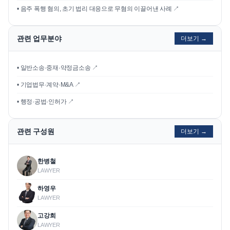
•
음주 폭행 혐의, 초기 법리 대응으로 무혐의 이끌어낸 사례
↗
관련 업무분야
더보기 →
• 일반소송·중재·약정금소송 ↗
• 기업법무·계약·M&A ↗
• 행정·공법·인허가 ↗
관련 구성원
더보기 →
한병철
LAWYER
하영우
LAWYER
고강희
LAWYER