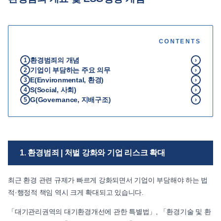
언론보도
공지사항
CONTENTS
법률 블로그
법률서식
환경범죄의 개념
1
›
기업이 부담하는 주요 의무
뉴스레터/브로슈어
2
›
E(Environmental, 환경)
3
›
S(Social, 사회)
4
›
G(Governance, 지배구조)
5
›
1. 환경범죄 | 처벌 강화와 기업 리스크 확대
최근 환경 관련 규제가 빠르게 강화되면서 기업이 부담해야 하는 법
적·행정적 책임 역시 크게 확대되고 있습니다.
「대기관리권역의 대기환경개선에 관한 특별법」, 「환경기술 및 환