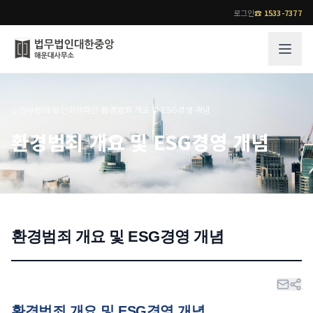
로그인
☎
1533-7377
그룹소개
업무사례
⌂
›
업무분야
›
법인회생파산
›
환경범죄 개요 및 ESG경영 개념
법무법인 대한중앙의 강점
성공사례
환경범죄 개요 및 ESG경영 개념
오시는 길
기업 인사이트
통합검색
사례분석/최신동향
법률정보
법률지식인
고객후기
환경범죄 개요 및 ESG경영 개념
업무분야
전문 변호사
업무분야
각 전문 변호사
전체
소식/자료
환경범죄 개요 및 ESG경영 개념