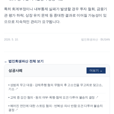
특히 회계부정이나 내부통제 실패가 발생할 경우 투자 철회, 금융기
관 평가 하락, 상장 유지 문제 등 중대한 결과로 이어질 가능성이 있
으므로 지속적인 관리가 요구됩니다.
2026. 5. 10.
법인회생파산
·
BUSAN
←
법인회생파산
전체 보기
성공사례
더보기 →
•
성범죄 무고 대응 - 강제추행 혐의 무혐의 후 고소인을 무고죄로 맞고소,
기소
↗
•
교제 중 강간 혐의 - 동의 여부·폭행·협박 요건 다투어 불송치 결정
↗
•
헤어진 연인에 대한 스토킹 혐의 - 반복성·의사 반함 요건 다투어 불송치
결정
↗