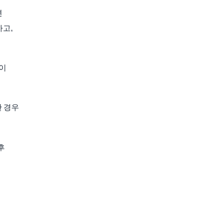
련
고,
없이
 경우
후