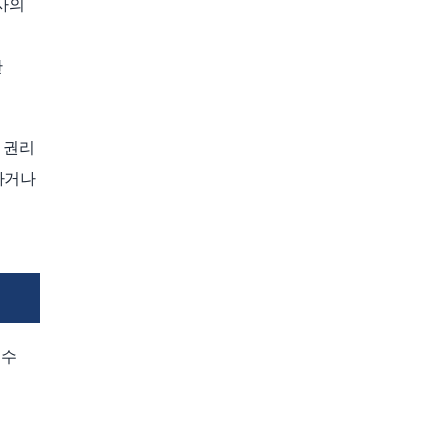
행사의
한
 권리
하거나
 수