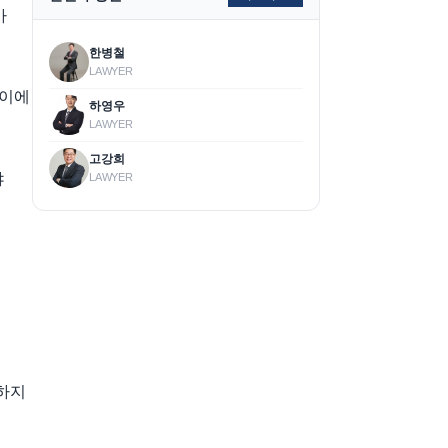
가
한병철
LAWYER
 이에
하영우
LAWYER
고강희
야
LAWYER
하지