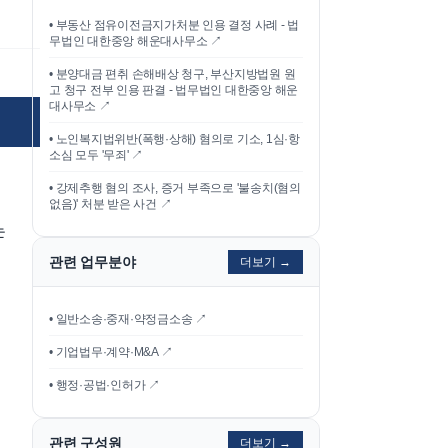
•
부동산 점유이전금지가처분 인용 결정 사례 - 법
무법인 대한중앙 해운대사무소
↗
•
분양대금 편취 손해배상 청구, 부산지방법원 원
고 청구 전부 인용 판결 - 법무법인 대한중앙 해운
대사무소
↗
•
노인복지법위반(폭행·상해) 혐의로 기소, 1심·항
소심 모두 '무죄'
↗
•
강제추행 혐의 조사, 증거 부족으로 '불송치(혐의
없음)' 처분 받은 사건
↗
는
관련 업무분야
더보기 →
• 일반소송·중재·약정금소송 ↗
• 기업법무·계약·M&A ↗
• 행정·공법·인허가 ↗
관련 구성원
더보기 →