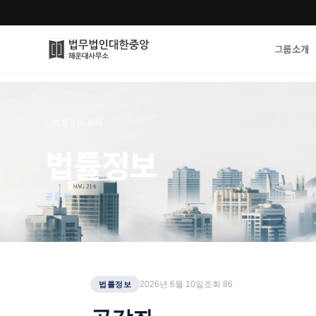
그룹소개
그룹소개
업무사례
⌂
›
법률정보
›
상세
법무법인 대한중앙의 강점
성공사례
법률정보
오시는 길
기업 인사이트
통합검색
사례분석/최신동
법률정보
공갈죄
법률지식인
고객후기
2026년 6월 10일
조회
86
법률정보