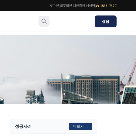
로그인
|
법무법인 대한중앙 네이버
|
☎
1533-7377
상담
소식/자료
변호사
언론보도
공지사항
법률 블로그
법률서식
뉴스레터/브로슈어
성공사례
더보기 →