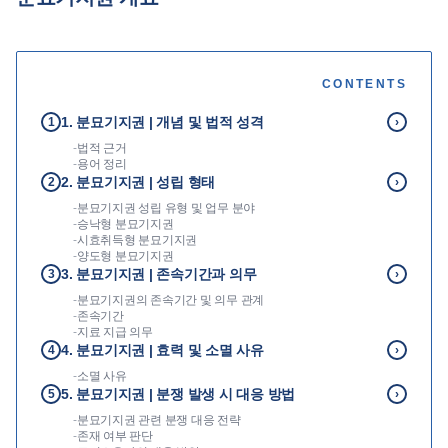
언론보도
공지사항
CONTENTS
법률 블로그
법률서식
1. 분묘기지권 | 개념 및 법적 성격
1
›
뉴스레터/브로슈어
-
법적 근거
-
용어 정리
2. 분묘기지권 | 성립 형태
2
›
-
분묘기지권 성립 유형 및 업무 분야
-
승낙형 분묘기지권
-
시효취득형 분묘기지권
-
양도형 분묘기지권
3. 분묘기지권 | 존속기간과 의무
3
›
-
분묘기지권의 존속기간 및 의무 관계
-
존속기간
-
지료 지급 의무
4. 분묘기지권 | 효력 및 소멸 사유
4
›
-
소멸 사유
5. 분묘기지권 | 분쟁 발생 시 대응 방법
5
›
-
분묘기지권 관련 분쟁 대응 전략
-
존재 여부 판단