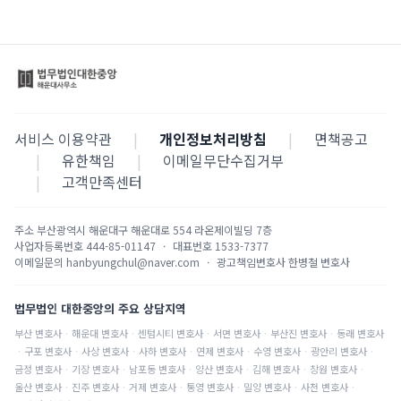
서비스 이용약관
|
개인정보처리방침
|
면책공고
|
유한책임
|
이메일무단수집거부
|
고객만족센터
주소
부산광역시 해운대구 해운대로 554 라온제이빌딩 7층
사업자등록번호
444-85-01147
·
대표번호
1533-7377
이메일문의
hanbyungchul@naver.com
·
광고책임변호사
한병철 변호사
법무법인 대한중앙의 주요 상담지역
부산
변호사
·
해운대
변호사
·
센텀시티
변호사
·
서면
변호사
·
부산진
변호사
·
동래
변호사
·
구포
변호사
·
사상
변호사
·
사하
변호사
·
연제
변호사
·
수영
변호사
·
광안리
변호사
·
금정
변호사
·
기장
변호사
·
남포동
변호사
·
양산
변호사
·
김해
변호사
·
창원
변호사
·
울산
변호사
·
진주
변호사
·
거제
변호사
·
통영
변호사
·
밀양
변호사
·
사천
변호사
·