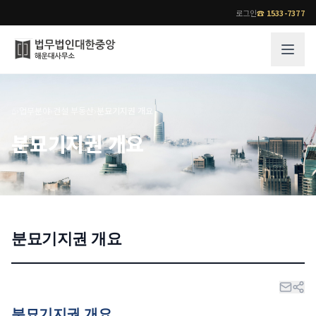
로그인
☎
1533-7377
그룹소개
업무사례
⌂
›
업무분야
›
건설 부동산
›
분묘기지권 개요
법무법인 대한중앙의 강점
성공사례
분묘기지권 개요
오시는 길
기업 인사이트
통합검색
사례분석/최신동향
법률정보
법률지식인
고객후기
분묘기지권 개요
업무분야
전문 변호사
업무분야
각 전문 변호사
전체
소식/자료
분묘기지권 개요