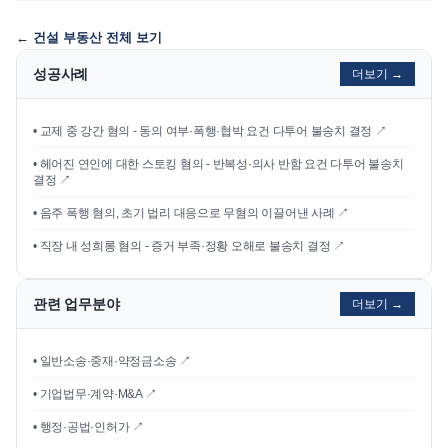
←
건설 부동산
전체 보기
성공사례
더보기 →
•
교제 중 강간 혐의 - 동의 여부·폭행·협박 요건 다투어 불송치 결정
↗
•
헤어진 연인에 대한 스토킹 혐의 - 반복성·의사 반함 요건 다투어 불송치
결정
↗
•
음주 폭행 혐의, 초기 법리 대응으로 무혐의 이끌어낸 사례
↗
•
직장 내 성희롱 혐의 - 증거 부족·정황 오해로 불송치 결정
↗
관련 업무분야
더보기 →
• 일반소송·중재·약정금소송 ↗
• 기업법무·계약·M&A ↗
• 행정·공법·인허가 ↗