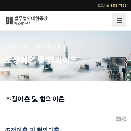
로그인
☎
1533-7377
그룹소개
업무사례
⌂
›
업무분야
›
이혼
›
조정이혼 및 협의이혼
법무법인 대한중앙의 강점
성공사례
조정이혼 및 협의이혼
오시는 길
기업 인사이트
통합검색
사례분석/최신동향
법률정보
법률지식인
고객후기
조정이혼 및 협의이혼
업무분야
전문 변호사
업무분야
각 전문 변호사
전체
소식/자료
조정이혼 및 협의이혼