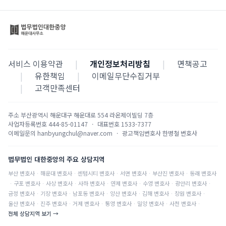
서비스 이용약관
|
개인정보처리방침
|
면책공고
|
유한책임
|
이메일무단수집거부
|
고객만족센터
주소
부산광역시 해운대구 해운대로 554 라온제이빌딩 7층
사업자등록번호
444-85-01147
·
대표번호
1533-7377
이메일문의
hanbyungchul@naver.com
·
광고책임변호사
한병철 변호사
법무법인 대한중앙의 주요 상담지역
부산
변호사
·
해운대
변호사
·
센텀시티
변호사
·
서면
변호사
·
부산진
변호사
·
동래
변호사
·
구포
변호사
·
사상
변호사
·
사하
변호사
·
연제
변호사
·
수영
변호사
·
광안리
변호사
·
금정
변호사
·
기장
변호사
·
남포동
변호사
·
양산
변호사
·
김해
변호사
·
창원
변호사
·
울산
변호사
·
진주
변호사
·
거제
변호사
·
통영
변호사
·
밀양
변호사
·
사천
변호사
·
전체 상담지역 보기 →