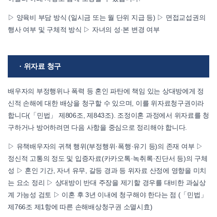
▷ 양육비 부담 방식 (일시금 또는 월 단위 지급 등) ▷ 면접교섭권의
행사 여부 및 구체적 방식 ▷ 자녀의 성·본 변경 여부
· 위자료 청구
배우자의 부정행위나 폭력 등 혼인 파탄에 책임 있는 상대방에게 정
신적 손해에 대한 배상을 청구할 수 있으며, 이를 위자료청구권이라
합니다(「민법」 제806조, 제843조). 조정이혼 과정에서 위자료를 청
구하거나 방어하려면 다음 사항을 중심으로 정리해야 합니다.
▷ 유책배우자의 귀책 행위(부정행위·폭행·유기 등)의 존재 여부 ▷
정신적 고통의 정도 및 입증자료(카카오톡·녹취록·진단서 등)의 구체
성 ▷ 혼인 기간, 자녀 유무, 갈등 경과 등 위자료 산정에 영향을 미치
는 요소 정리 ▷ 상대방이 반대 주장을 제기할 경우를 대비한 과실상
계 가능성 검토 ▷ 이혼 후 3년 이내에 청구해야 한다는 점 (「민법」
제766조 제1항에 따른 손해배상청구권 소멸시효)