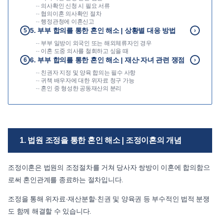
-
· 의사확인 신청 시 필요 서류
-
· 협의이혼 의사확인 절차
-
· 행정관청에 이혼신고
5. 부부 합의를 통한 혼인 해소 | 상황별 대응 방법
5
›
-
· 부부 일방이 외국인 또는 해외체류자인 경우
-
· 이혼 도중 의사를 철회하고 싶을 때
6. 부부 합의를 통한 혼인 해소 | 재산·자녀 관련 쟁점
6
›
-
· 친권자 지정 및 양육 합의는 필수 사항
-
· 귀책 배우자에 대한 위자료 청구 가능
-
· 혼인 중 형성한 공동재산의 분리
1. 법원 조정을 통한 혼인 해소 | 조정이혼의 개념
조정이혼은 법원의 조정절차를 거쳐 당사자 쌍방이 이혼에 합의함으
로써 혼인관계를 종료하는 절차입니다.
조정을 통해 위자료·재산분할·친권 및 양육권 등 부수적인 법적 분쟁
도 함께 해결할 수 있습니다.