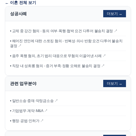
←
이혼
전체 보기
성공사례
더보기 →
•
교제 중 강간 혐의 - 동의 여부·폭행·협박 요건 다투어 불송치 결정
↗
•
헤어진 연인에 대한 스토킹 혐의 - 반복성·의사 반함 요건 다투어 불송치
결정
↗
•
음주 폭행 혐의, 초기 법리 대응으로 무혐의 이끌어낸 사례
↗
•
직장 내 성희롱 혐의 - 증거 부족·정황 오해로 불송치 결정
↗
관련 업무분야
더보기 →
• 일반소송·중재·약정금소송 ↗
• 기업법무·계약·M&A ↗
• 행정·공법·인허가 ↗