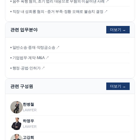
•
음주 폭행 혐의, 초기 법리 대응으로 무혐의 이끌어낸 사례
↗
•
직장 내 성희롱 혐의 - 증거 부족·정황 오해로 불송치 결정
↗
관련 업무분야
더보기 →
• 일반소송·중재·약정금소송 ↗
• 기업법무·계약·M&A ↗
• 행정·공법·인허가 ↗
관련 구성원
더보기 →
한병철
LAWYER
하영우
LAWYER
고강희