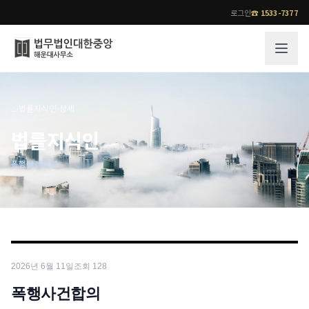
로그인
☎
1533-7377
그룹소개
업무사례
⌂
›
법률지식인
›
상세
법무법인 대한중앙의 강점
성공사례
법률지식인
오시는 길
기업 인사이트
폭행사건합의
통합검색
사례분석/최신동향
법률정보
법률지식인
고객후기
업무분야
전문 변호사
2026년 6월 11일
조회
128
업무분야
각 전문 변호사
전체
폭행사건합의
소식/자료