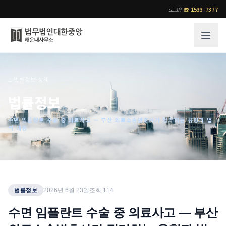
로그인
☎
1533-7377
그룹소개
업무사례
⌂
›
법률정보
›
상세
법무법인 대한중앙의 강점
성공사례
법률정보
오시는 길
기업 인사이트
수면 임플란트 수술 중 의료사고 — 부산 의료소송변호사가 정리하는 유형과 법
통합검색
사례분석/최신동향
적 대응
법률정보
법률지식인
고객후기
업무분야
전문 변호사
2026년 6월 23일
조회
114
법률정보
업무분야
각 전문 변호사
수면 임플란트 수술 중 의료사고 — 부산
전체
소식/자료