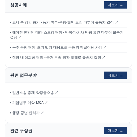
성공사례
더보기 →
•
교제 중 강간 혐의 - 동의 여부·폭행·협박 요건 다투어 불송치 결정
↗
•
헤어진 연인에 대한 스토킹 혐의 - 반복성·의사 반함 요건 다투어 불송치
결정
↗
•
음주 폭행 혐의, 초기 법리 대응으로 무혐의 이끌어낸 사례
↗
•
직장 내 성희롱 혐의 - 증거 부족·정황 오해로 불송치 결정
↗
관련 업무분야
더보기 →
• 일반소송·중재·약정금소송 ↗
• 기업법무·계약·M&A ↗
• 행정·공법·인허가 ↗
관련 구성원
더보기 →