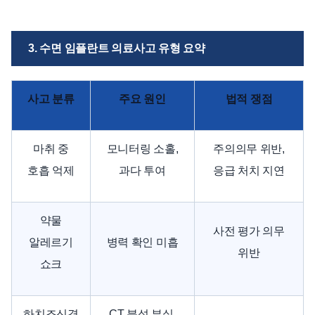
3. 수면 임플란트 의료사고 유형 요약
사고 분류
주요 원인
법적 쟁점
마취 중
모니터링 소홀,
주의의무 위반,
호흡 억제
과다 투여
응급 처치 지연
약물
사전 평가 의무
알레르기
병력 확인 미흡
위반
쇼크
하치조신경
CT 분석 부실,