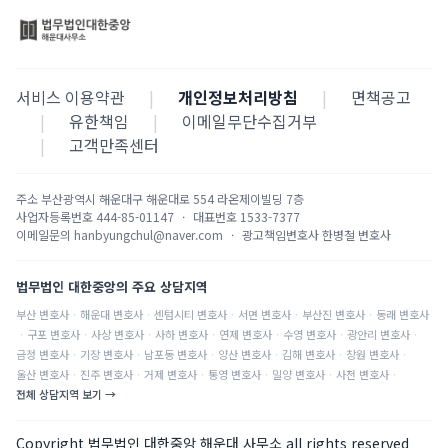
서비스 이용약관
|
개인정보처리방침
|
면책공고
|
유한책임
|
이메일무단수집거부
|
고객만족센터
주소
부산광역시 해운대구 해운대로 554 라온제이빌딩 7층
사업자등록번호
444-85-01147
·
대표번호
1533-7377
이메일문의
hanbyungchul@naver.com
·
광고책임변호사
한병철 변호사
법무법인 대한중앙의 주요 상담지역
부산
변호사
·
해운대
변호사
·
센텀시티
변호사
·
서면
변호사
·
부산진
변호사
·
동래
변호사
·
구포
변호사
·
사상
변호사
·
사하
변호사
·
연제
변호사
·
수영
변호사
·
광안리
변호사
·
금정
변호사
·
기장
변호사
·
남포동
변호사
·
양산
변호사
·
김해
변호사
·
창원
변호사
·
울산
변호사
·
진주
변호사
·
거제
변호사
·
통영
변호사
·
밀양
변호사
·
사천
변호사
·
전체 상담지역 보기 →
Copyright 법무법인 대한중앙 해운대 사무소 all rights reserved