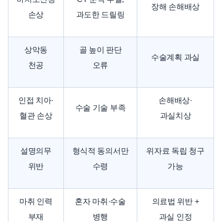
장해 손해배상
손상
과도한 드릴링
상악동
골 높이 판단
수술계획 과실
천공
오류
인접 치아·
손해배상·
수술 기술 부족
혈관 손상
과실치상
설명의무
형식적 동의서만
위자료 독립 청구
위반
수령
가능
마취 인력
혼자 마취·수술
의료법 위반 +
부재
병행
과실 인정