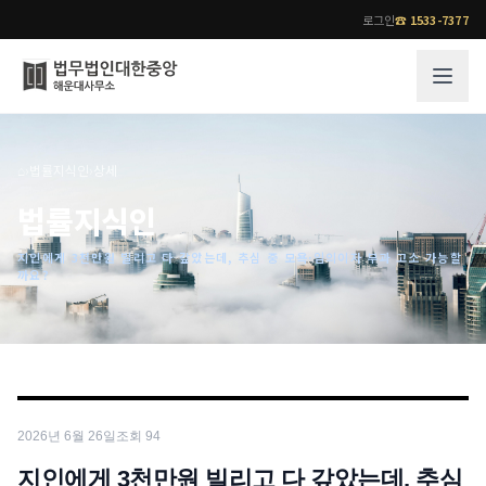
로그인
☎
1533-7377
그룹소개
업무사례
⌂
›
법률지식인
›
상세
법무법인 대한중앙의 강점
성공사례
법률지식인
오시는 길
기업 인사이트
지인에게 3천만원 빌리고 다 갚았는데, 추심 중 모욕·임의이자 부과 고소 가능할
통합검색
사례분석/최신동향
까요?
법률정보
법률지식인
고객후기
업무분야
전문 변호사
업무분야
각 전문 변호사
2026년 6월 26일
조회
94
전체
소식/자료
지인에게 3천만원 빌리고 다 갚았는데, 추심