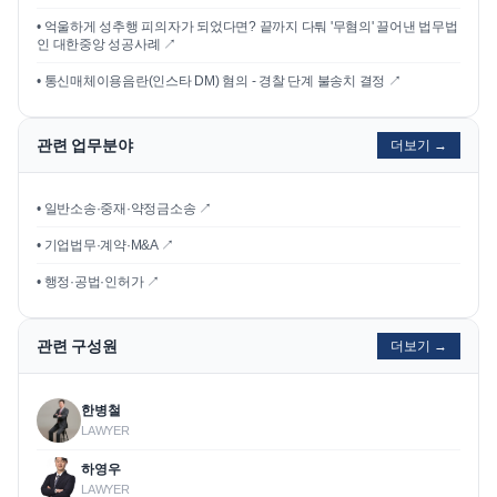
•
억울하게 성추행 피의자가 되었다면? 끝까지 다퉈 '무혐의' 끌어낸 법무법
인 대한중앙 성공사례
↗
•
통신매체이용음란(인스타 DM) 혐의 - 경찰 단계 불송치 결정
↗
관련 업무분야
더보기 →
• 일반소송·중재·약정금소송 ↗
• 기업법무·계약·M&A ↗
• 행정·공법·인허가 ↗
관련 구성원
더보기 →
한병철
LAWYER
하영우
LAWYER