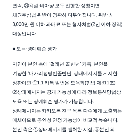
연락, ③욕설·비아냥 모두 진행한 정황이면
채권추심법 위반이 명확히 다투어집니다. 위반 시
3,000만 원 이하 과태료 또는 형사처벌(2년 이하 징역)
대상입니다.
■ 모욕·명예훼손 평가
지인이 본인 측에 ‘걸레년·골빈년’ 카톡, 본인을
겨냥한 ‘대가리텅텅빈골빈년’ 상태메시지를 게시한
정황이면 ①1:1 카톡 발언은 모욕죄(형법 제311조),
②상태메시지는 공개 가능성에 따라 정보통신망법상
모욕 또는 명예훼손 평가가 가능합니다.
상태메시지는 카카오톡 친구 목록 다수에게 노출되는
매체이므로 공연성 인정 가능성이 비교적 높습니다.
본인 측은 ①상태메시지를 캡처한 시점, ②본인 외