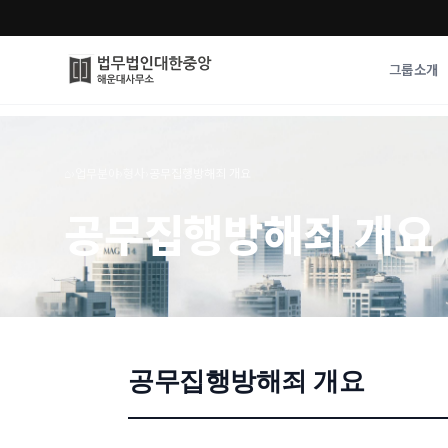
그룹소개
그룹소개
업무사례
⌂
›
업무분야
›
형사
›
공무집행방해죄 개요
법무법인 대한중앙의 강점
성공사례
공무집행방해죄 개요
오시는 길
기업 인사이트
통합검색
사례분석/최신동
법률정보
법률지식인
고객후기
공무집행방해죄 개요