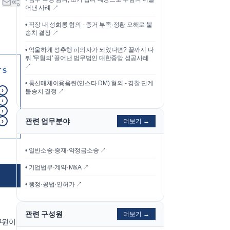
어낸 사례
↗
•
직장 내 성희롱 혐의 - 증거 부족·정황 오해로 불
송치 결정
↗
•
억울하게 성추행 피의자가 되었다면? 끝까지 다
퉈 '무혐의' 끌어낸 법무법인 대한중앙 성공사례
↗
TS
•
통신매체이용음란(인스타 DM) 혐의 - 경찰 단계
›
불송치 결정
↗
›
›
관련 업무분야
›
더보기 →
• 일반소송·중재·약정금소송 ↗
• 기업법무·계약·M&A ↗
• 행정·공법·인허가 ↗
관련 구성원
더보기 →
무원이