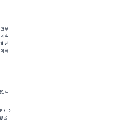
재판부
 계획
에 신
 적극
심입니
다. 주
신청을