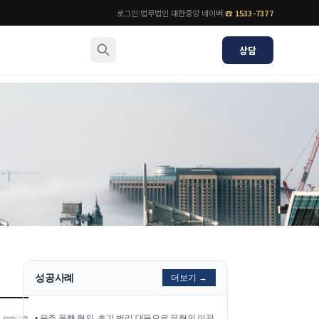
로그인
|
법무법인 대한중앙 네이버
|
☎
1533-7377
상담
소식/자료
변호사
언론보도
공지사항
법률 블로그
법률서식
뉴스레터/브로슈어
성공사례
더보기 →
•
음주 폭행 혐의, 초기 법리 대응으로 무혐의 이끌