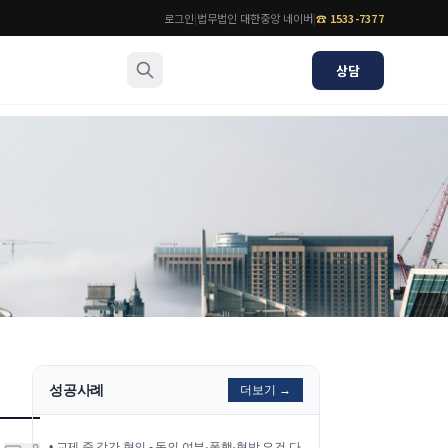
로그인
|
법무법인 대한중앙 네이버
|
☎
1533-7377
상담
소식/자료
변호사
언론보도
공지사항
법률 블로그
법률서식
뉴스레터/브로슈어
성공사례
더보기 →
•
교제 중 강간 혐의 - 동의 여부·폭행·협박 요건 다