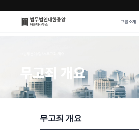
그룹소개
그룹소개
업무사례
⌂
›
업무분야
›
형사
›
무고죄 개요
법무법인 대한중앙의 강점
성공사례
무고죄 개요
오시는 길
기업 인사이트
통합검색
사례분석/최신동
법률정보
법률지식인
고객후기
무고죄 개요