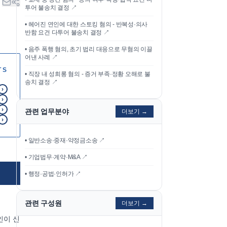
투어 불송치 결정
↗
•
헤어진 연인에 대한 스토킹 혐의 - 반복성·의사
반함 요건 다투어 불송치 결정
↗
•
음주 폭행 혐의, 초기 법리 대응으로 무혐의 이끌
어낸 사례
↗
TS
•
직장 내 성희롱 혐의 - 증거 부족·정황 오해로 불
송치 결정
↗
›
›
›
관련 업무분야
더보기 →
›
• 일반소송·중재·약정금소송 ↗
• 기업법무·계약·M&A ↗
• 행정·공법·인허가 ↗
관련 구성원
더보기 →
인이 신