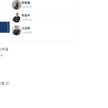
한병철
LAWYER
하영우
LAWYER
고강희
LAWYER
사처분을
다.
작할 만