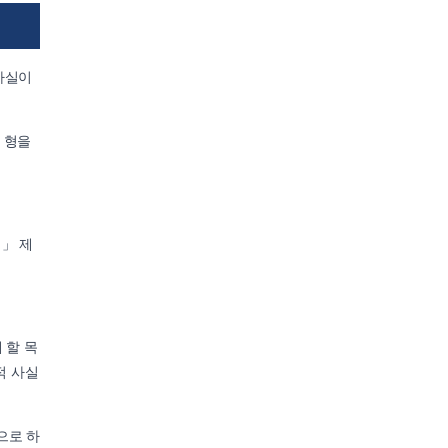
사실이
 형을
」 제
 할 목
적 사실
으로 하