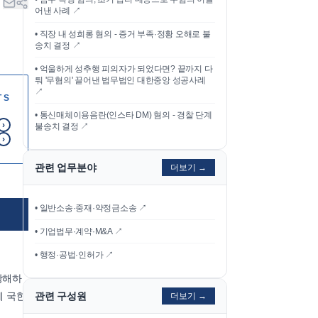
어낸 사례
↗
•
직장 내 성희롱 혐의 - 증거 부족·정황 오해로 불
송치 결정
↗
•
억울하게 성추행 피의자가 되었다면? 끝까지 다
퉈 '무혐의' 끌어낸 법무법인 대한중앙 성공사례
↗
TS
•
통신매체이용음란(인스타 DM) 혐의 - 경찰 단계
›
불송치 결정
↗
›
관련 업무분야
더보기 →
• 일반소송·중재·약정금소송 ↗
• 기업법무·계약·M&A ↗
• 행정·공법·인허가 ↗
방해하
에 국한
관련 구성원
더보기 →