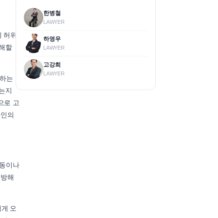
한병철
LAWYER
이 허위
하영우
방해할
LAWYER
고강희
LAWYER
포하는
하는지
으로 고
타인의
행동이나
 방해
에게 오