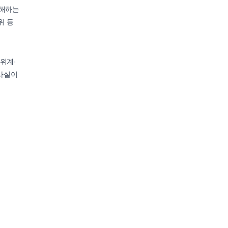
방해하는
위 등
위계·
 사실이