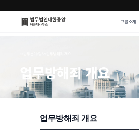
그룹소개
그룹소개
업무사례
⌂
›
업무분야
›
형사
›
업무방해죄 개요
법무법인 대한중앙의 강점
성공사례
업무방해죄 개요
오시는 길
기업 인사이트
통합검색
사례분석/최신동
법률정보
법률지식인
고객후기
업무방해죄 개요