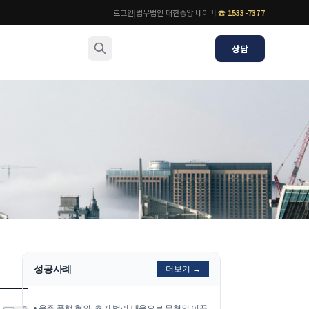
로그인
|
법무법인 대한중앙 네이버
|
☎
1533-7377
상담
소식/자료
변호사
언론보도
공지사항
법률 블로그
법률서식
뉴스레터/브로슈어
성공사례
더보기 →
•
음주 폭행 혐의, 초기 법리 대응으로 무혐의 이끌