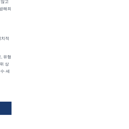
 않고
무방해죄
정치적
, 유형
위 상
 수·세