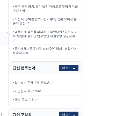
•
음주 폭행 혐의, 초기 법리 대응으로 무혐의 이끌
어낸 사례
↗
•
직장 내 성희롱 혐의 - 증거 부족·정황 오해로 불
송치 결정
↗
•
억울하게 성추행 피의자가 되었다면? 끝까지 다
퉈 '무혐의' 끌어낸 법무법인 대한중앙 성공사례
↗
•
통신매체이용음란(인스타 DM) 혐의 - 경찰 단계
불송치 결정
↗
니
관련 업무분야
더보기 →
• 일반소송·중재·약정금소송 ↗
• 기업법무·계약·M&A ↗
• 행정·공법·인허가 ↗
이
관련 구성원
더보기 →