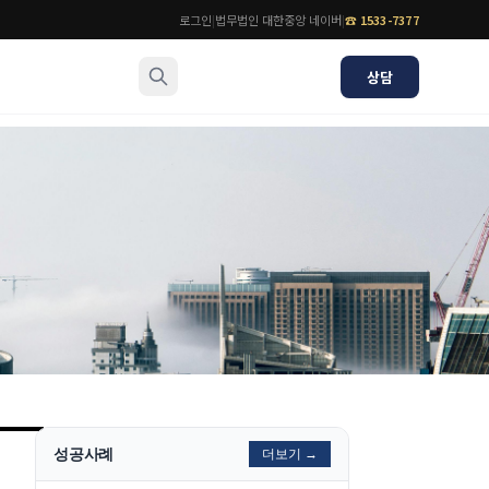
로그인
|
법무법인 대한중앙 네이버
|
☎
1533-7377
상담
소식/자료
변호사
언론보도
공지사항
법률 블로그
법률서식
뉴스레터/브로슈어
성공사례
더보기 →