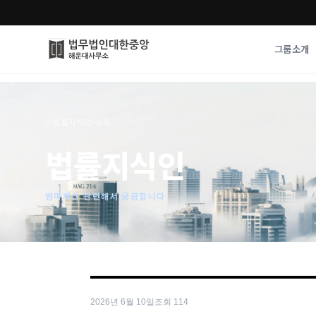
그룹소개
그룹소개
업무사례
⌂
›
법률지식인
›
상세
법무법인 대한중앙의 강점
성공사례
법률지식인
오시는 길
기업 인사이트
통합검색
사례분석/최신동
법률정보
엄마재산 관련해서 궁금합니다
법률지식인
고객후기
2026년 6월 10일
조회
114