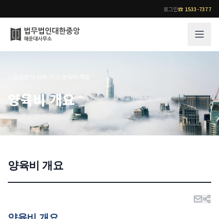
로그인
☎
1533-7377
그룹소개
업무사례
⌂
›
업무분야
›
상속 가사
›
양육비 개요
법무법인 대한중앙의 강점
성공사례
양육비 개요
오시는 길
기업 인사이트
통합검색
사례분석/최신동향
법률정보
법률지식인
고객후기
양육비 개요
업무분야
전문 변호사
업무분야
각 전문 변호사
전체
소식/자료
양육비 개요