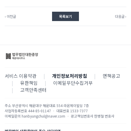
‹ 이전글
목록보기
다음글 ›
서비스 이용약관
|
개인정보처리방침
|
면책공고
|
유한책임
|
이메일무단수집거부
|
고객만족센터
주소
부산광역시 해운대구 해운대로 554 라온제이빌딩 7층
사업자등록번호
444-85-01147
·
대표번호
1533-7377
이메일문의
hanbyungchul@naver.com
·
광고책임변호사
한병철 변호사