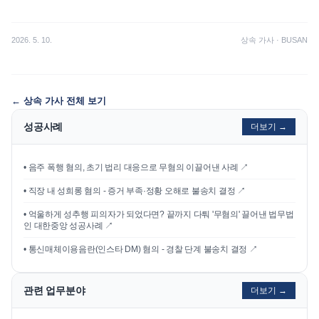
2026. 5. 10.
상속 가사
·
BUSAN
←
상속 가사
전체 보기
성공사례
더보기 →
•
음주 폭행 혐의, 초기 법리 대응으로 무혐의 이끌어낸 사례
↗
•
직장 내 성희롱 혐의 - 증거 부족·정황 오해로 불송치 결정
↗
•
억울하게 성추행 피의자가 되었다면? 끝까지 다퉈 '무혐의' 끌어낸 법무법
인 대한중앙 성공사례
↗
•
통신매체이용음란(인스타 DM) 혐의 - 경찰 단계 불송치 결정
↗
관련 업무분야
더보기 →