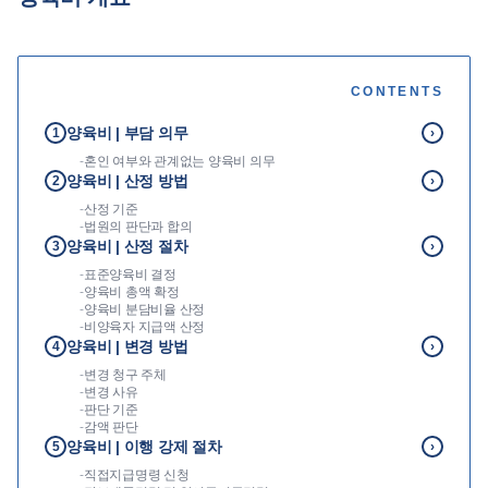
언론보도
공지사항
CONTENTS
법률 블로그
법률서식
양육비 | 부담 의무
1
›
뉴스레터/브로슈어
-
혼인 여부와 관계없는 양육비 의무
양육비 | 산정 방법
2
›
-
산정 기준
-
법원의 판단과 합의
양육비 | 산정 절차
3
›
-
표준양육비 결정
-
양육비 총액 확정
-
양육비 분담비율 산정
-
비양육자 지급액 산정
양육비 | 변경 방법
4
›
-
변경 청구 주체
-
변경 사유
-
판단 기준
-
감액 판단
양육비 | 이행 강제 절차
5
›
-
직접지급명령 신청