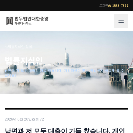
로그인
☎
1533-7377
그룹소개
업무사례
⌂
›
법률지식인
›
상세
법무법인 대한중앙의 강점
성공사례
법률지식인
오시는 길
기업 인사이트
남편과 저 모두 대출이 가득 찼습니다, 개인파산이 맞는 방법인지 어떻게 알 수
통합검색
사례분석/최신동향
있나요?
법률정보
법률지식인
고객후기
업무분야
전문 변호사
업무분야
각 전문 변호사
2026년 6월 26일
조회
72
전체
소식/자료
남편과 저 모두 대출이 가득 찼습니다, 개인