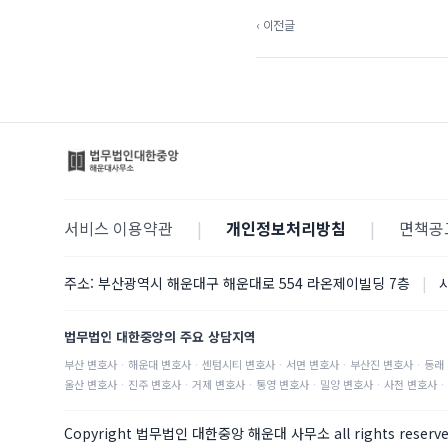
‹ 이전글
서비스 이용약관
|
개인정보처리방침
|
면책공
주소:
부산광역시 해운대구 해운대로 554 라온제이빌딩 7층
|
법무법인 대한중앙의 주요 상담지역
부산
변호사
·
해운대
변호사
·
센텀시티
변호사
·
서면
변호사
·
부산진
변호사
·
동래
울산
변호사
·
진주
변호사
·
거제
변호사
·
통영
변호사
·
밀양
변호사
·
사천
변호사
·
Copyright 법무법인 대한중앙 해운대 사무소 all rights reserv