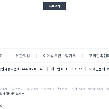
목록보기
고
|
유한책임
|
이메일무단수집거부
|
고객만족센
사업자등록번호:
444-85-01147
|
대표번호:
1533-7377
|
이메일문의:
변호사
·
구포
변호사
·
사상
변호사
·
사하
변호사
·
연제
변호사
·
수영
변호사
·
광안리
변호사
·
금
전체 상담지역 보기 →
ed