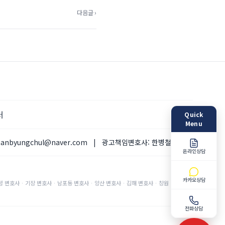
다음글 ›
터
Quick
Menu
hanbyungchul@naver.com
|
광고책임변호사:
한병철 변호사
온라인상담
카카오상담
정
변호사
·
기장
변호사
·
남포동
변호사
·
양산
변호사
·
김해
변호사
·
창원
변호사
·
전화상담