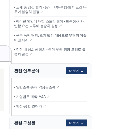
•
교제 중 강간 혐의 - 동의 여부·폭행·협박 요건 다
투어 불송치 결정
↗
•
헤어진 연인에 대한 스토킹 혐의 - 반복성·의사
반함 요건 다투어 불송치 결정
↗
•
음주 폭행 혐의, 초기 법리 대응으로 무혐의 이끌
어낸 사례
↗
•
직장 내 성희롱 혐의 - 증거 부족·정황 오해로 불
송치 결정
↗
관련 업무분야
더보기 →
• 일반소송·중재·약정금소송 ↗
• 기업법무·계약·M&A ↗
• 행정·공법·인허가 ↗
관련 구성원
더보기 →