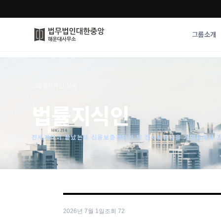
그룹소개
그룹소개
업무사례
⌂
›
법률지식인
›
상세
법무법인 대한중앙의 강점
성공사례
법률지식인
오시는 길
기업 인사이트
통합검색
사례분석/최신동
법률정보
전세계약이 끝났는데 신용보증재단이 제 전세보증금을 가압류해서 2,
법률지식인
고객후기
2026년 7월 1일
조회
72