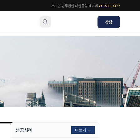
로그인
|
법무법인 대한중앙 네이버
|
☎
1533-7377
상담
소식/자료
변호사
언론보도
공지사항
법률 블로그
법률서식
뉴스레터/브로슈어
성공사례
더보기 →