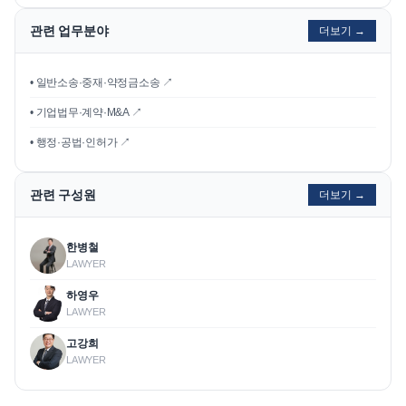
관련 업무분야
더보기 →
• 일반소송·중재·약정금소송 ↗
• 기업법무·계약·M&A ↗
• 행정·공법·인허가 ↗
관련 구성원
더보기 →
한병철
LAWYER
하영우
LAWYER
고강희
LAWYER