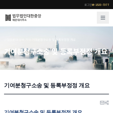
로그인
☎
1533-7377
그룹소개
업무사례
⌂
›
업무분야
›
상속 가사
›
기여분청구소송 및 등록부정정 개요
법무법인 대한중앙의 강점
성공사례
기여분청구소송 및 등록부정정 개요
오시는 길
기업 인사이트
통합검색
사례분석/최신동향
법률정보
법률지식인
고객후기
기여분청구소송 및 등록부정정 개요
업무분야
전문 변호사
업무분야
각 전문 변호사
전체
소식/자료
기여분청구소송 및 등록부정정 개요