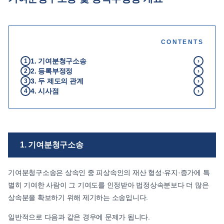
언론보도
공지사항
CONTENTS
법률 블로그
법률서식
1. 기여분청구소송
1
›
2. 등록부정정
뉴스레터/브로슈어
2
›
3. 두 제도의 관계
3
›
4. 시사점
4
›
1. 기여분청구소송
기여분청구소송은 상속인 중 피상속인의 재산 형성·유지·증가에 특
별히 기여한 사람이 그 기여도를 인정받아 법정상속분보다 더 많은
상속분을 확보하기 위해 제기하는 소송입니다.
일반적으로 다음과 같은 경우에 문제가 됩니다.