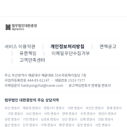
서비스 이용약관
|
개인정보처리방침
|
면책공고
|
유한책임
|
이메일무단수집거부
|
고객만족센터
주소
부산광역시 해운대구 해운대로 554 라온제이빌딩 7층
사업자등록번호
444-85-01147
·
대표번호
1533-7377
이메일문의
hanbyungchul@naver.com
·
광고책임변호사
한병철 변호사
법무법인 대한중앙의 주요 상담지역
부산
변호사
·
해운대
변호사
·
센텀시티
변호사
·
서면
변호사
·
부산진
변호사
·
동래
변호사
·
구포
변호사
·
사상
변호사
·
사하
변호사
·
연제
변호사
·
수영
변호사
·
광안리
변호사
·
금정
변호사
·
기장
변호사
·
남포동
변호사
·
양산
변호사
·
김해
변호사
·
창원
변호사
·
울산
변호사
·
진주
변호사
·
거제
변호사
·
통영
변호사
·
밀양
변호사
·
사천
변호사
·