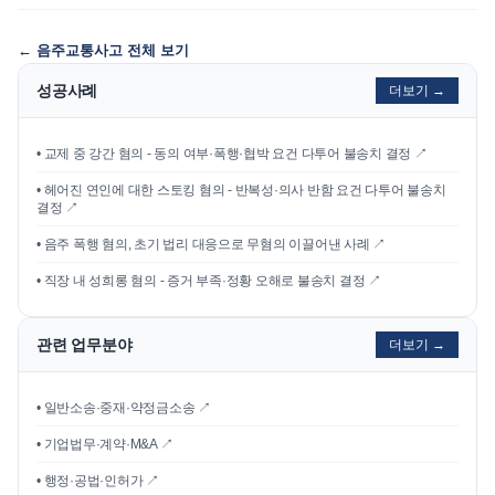
←
음주교통사고
전체 보기
성공사례
더보기 →
•
교제 중 강간 혐의 - 동의 여부·폭행·협박 요건 다투어 불송치 결정
↗
•
헤어진 연인에 대한 스토킹 혐의 - 반복성·의사 반함 요건 다투어 불송치
결정
↗
•
음주 폭행 혐의, 초기 법리 대응으로 무혐의 이끌어낸 사례
↗
•
직장 내 성희롱 혐의 - 증거 부족·정황 오해로 불송치 결정
↗
관련 업무분야
더보기 →
• 일반소송·중재·약정금소송 ↗
• 기업법무·계약·M&A ↗
• 행정·공법·인허가 ↗