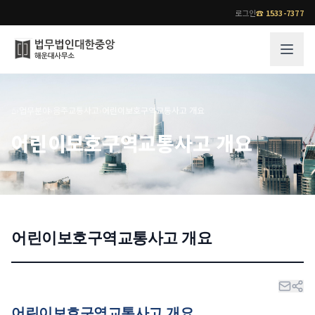
로그인
☎
1533-7377
그룹소개
업무사례
⌂
›
업무분야
›
음주교통사고
›
어린이보호구역교통사고 개요
법무법인 대한중앙의 강점
성공사례
어린이보호구역교통사고 개요
오시는 길
기업 인사이트
통합검색
사례분석/최신동향
법률정보
법률지식인
고객후기
어린이보호구역교통사고 개요
업무분야
전문 변호사
업무분야
각 전문 변호사
전체
소식/자료
어린이보호구역교통사고 개요