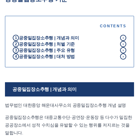
언론보도
공지사항
CONTENTS
법률 블로그
법률서식
공중밀집장소추행 | 개념과 의미
1
›
공중밀집장소추행 | 처벌 기준
뉴스레터/브로슈어
2
›
공중밀집장소추행 | 주요 유형
3
›
공중밀집장소추행 | 대처 방법
4
›
공중밀집장소추행 | 개념과 의미
법무법인 대한중앙 해운대사무소의 공중밀집장소추행 개념 설명
공중밀집장소추행은 대중교통수단·공연장·운동장 등 다수가 밀집한
공공장소에서 성적 수치심을 유발할 수 있는 행위를 저지르는 것을
말합니다.