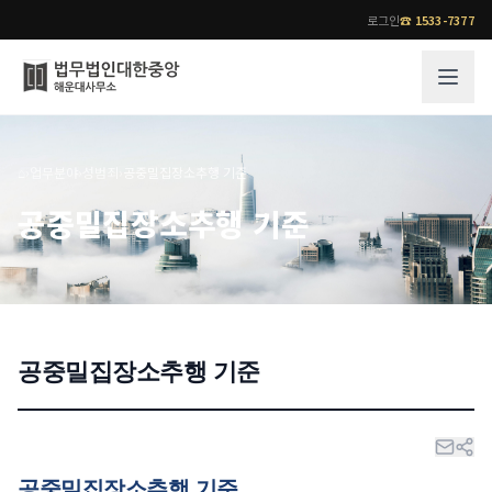
로그인
☎
1533-7377
그룹소개
업무사례
⌂
›
업무분야
›
성범죄
›
공중밀집장소추행 기준
법무법인 대한중앙의 강점
성공사례
공중밀집장소추행 기준
오시는 길
기업 인사이트
통합검색
사례분석/최신동향
법률정보
법률지식인
고객후기
공중밀집장소추행 기준
업무분야
전문 변호사
업무분야
각 전문 변호사
전체
소식/자료
공중밀집장소추행 기준