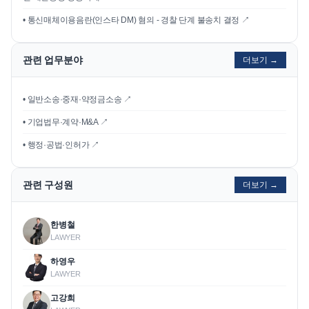
•
통신매체이용음란(인스타 DM) 혐의 - 경찰 단계 불송치 결정
↗
관련 업무분야
더보기 →
• 일반소송·중재·약정금소송 ↗
• 기업법무·계약·M&A ↗
• 행정·공법·인허가 ↗
관련 구성원
더보기 →
한병철
LAWYER
하영우
LAWYER
고강희