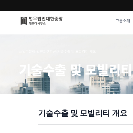
그룹소개
그룹소개
업무사례
⌂
›
업무분야
›
법인회생파산
›
기술수출 및 모빌리티 개요
법무법인 대한중앙의 강점
성공사례
기술수출 및 모빌리티
오시는 길
기업 인사이트
통합검색
사례분석/최신동
법률정보
법률지식인
고객후기
기술수출 및 모빌리티 개요