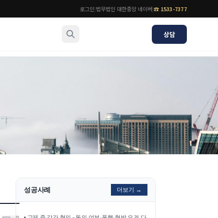
로그인
|
법무법인 대한중앙 네이버
|
☎
1533-7377
상담
소식/자료
변호사
언론보도
공지사항
법률 블로그
법률서식
뉴스레터/브로슈어
성공사례
더보기 →
•
교제 중 강간 혐의 - 동의 여부·폭행·협박 요건 다