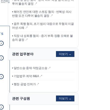
투어 불송치 결정
↗
•
헤어진 연인에 대한 스토킹 혐의 - 반복성·의사
반함 요건 다투어 불송치 결정
↗
•
음주 폭행 혐의, 초기 법리 대응으로 무혐의 이끌
어낸 사례
↗
TS
•
직장 내 성희롱 혐의 - 증거 부족·정황 오해로 불
송치 결정
↗
›
관련 업무분야
더보기 →
›
• 일반소송·중재·약정금소송 ↗
• 기업법무·계약·M&A ↗
›
• 행정·공법·인허가 ↗
관련 구성원
더보기 →
›