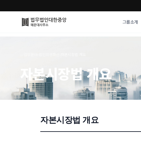
그룹소개
그룹소개
업무사례
⌂
›
업무분야
›
법인회생파산
›
자본시장법 개요
법무법인 대한중앙의 강점
성공사례
자본시장법 개요
오시는 길
기업 인사이트
통합검색
사례분석/최신동
법률정보
법률지식인
고객후기
자본시장법 개요