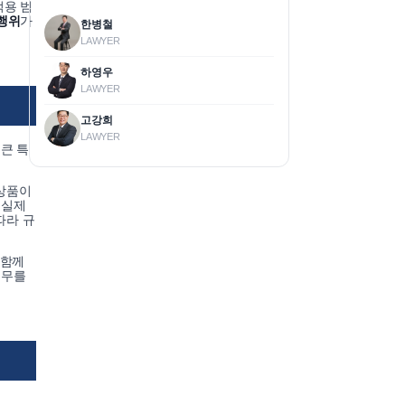
적용 범
행위
가
한병철
LAWYER
하영우
LAWYER
고강희
LAWYER
큰 특
 상품이
 실제
따라 규
 함께
의무를