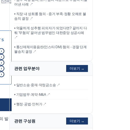
어낸 사례
↗
•
직장 내 성희롱 혐의 - 증거 부족·정황 오해로 불
송치 결정
↗
•
억울하게 성추행 피의자가 되었다면? 끝까지 다
퉈 '무혐의' 끌어낸 법무법인 대한중앙 성공사례
↗
TS
•
통신매체이용음란(인스타 DM) 혐의 - 경찰 단계
›
불송치 결정
↗
›
›
관련 업무분야
›
더보기 →
›
• 일반소송·중재·약정금소송 ↗
• 기업법무·계약·M&A ↗
• 행정·공법·인허가 ↗
의 발
관련 구성원
더보기 →