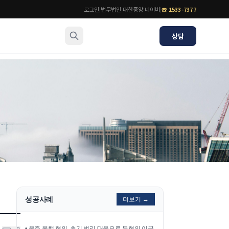
로그인
|
법무법인 대한중앙 네이버
|
☎
1533-7377
상담
소식/자료
변호사
언론보도
공지사항
법률 블로그
법률서식
뉴스레터/브로슈어
성공사례
더보기 →
•
음주 폭행 혐의, 초기 법리 대응으로 무혐의 이끌