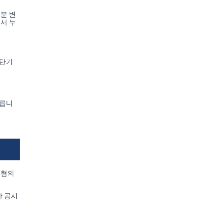
분 변
서 누
 단기
따릅니
 혐의
한 공시